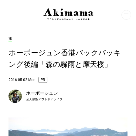
旅
ホーボージュン香港バックパッキ
ング後編「森の驟雨と摩天楼」
2016.05.02 Mon
PR
ホーボージュン
全天候型アウトドアライター