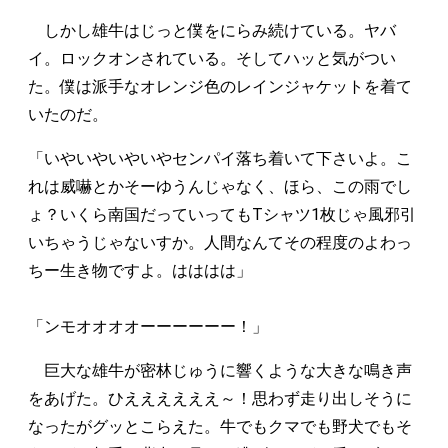
しかし雄牛はじっと僕をにらみ続けている。ヤバ
イ。ロックオンされている。そしてハッと気がつい
た。僕は派手なオレンジ色のレインジャケットを着て
いたのだ。
「いやいやいやいやセンパイ落ち着いて下さいよ。こ
れは威嚇とかそーゆうんじゃなく、ほら、この雨でし
ょ？いくら南国だっていってもTシャツ1枚じゃ風邪引
いちゃうじゃないすか。人間なんてその程度のよわっ
ちー生き物ですよ。はははは」
「ンモオオオオーーーーーー！」
巨大な雄牛が密林じゅうに響くような大きな鳴き声
をあげた。ひええええええ～！思わず走り出しそうに
なったがグッとこらえた。牛でもクマでも野犬でもそ