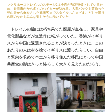
マクリホーストレイルのステージ2は全面が舗装整備されているた
め、香港市内から多くのハイカーが訪れる。大型パックを背負った
登山者から傘をさした観光客までスタイルもさまざま。どしゃ降り
の雨のなかをみんな楽しそうに歩いていた
トレイルの脇には朽ち果てた廃屋が点在し、家具や
電化製品などが無造作に転がっていた。香港がイギリ
スから中国に返還されることが決まったときに、この
あたりの人は村を捨てイギリスに渡ったらしい。自由
と繁栄を求めて本土から移り住んだ移民にとって中国
共産党の影はきっと怖ろしく大きく見えたのだろう。