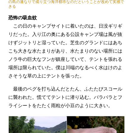
の島の連なりで成り立つ海洋都市なのだということが改めて実感で
きる
恐怖の吸血蚊
この日のキャンプサイトに着いたのは、日没ギリギ
リだった。入り江の奥にある公設キャンプ場は風が抜
けずジットリと湿っていた。芝生のグランドにはあち
こち大きな水たまりがあり、水たまりのない場所には
ノラ牛の巨大なフンが鎮座していて、テントを張れる
場所は限られていた。僕は川端のなるべく水はけのよ
さそうな草の上にテントを張った。
最後のペグを打ち込んだとたん、ふたたびスコール
に襲われた。慌ててテントに潜り込む。バラバラとフ
ライシートをたたく雨粒が小豆のように大きい。