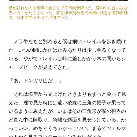
僕が訪れたのは雨季の始まりで毎日雨が降った。森の中には小さな
赤いカニがたくさんいた。森と海が交わる汽水域に棲息する独自種
で、日本のアカテガニに似ていた
ノラ牛たちと別れると僕は細いトレイルを歩き続け
た。いつの間にか雨は止みあたりは少し明るくなって
いる。やがてトレイルは峠に差しかかり木の間からシ
ャープピークが見えてきた。
「あ、トンガリ山だ……」
それは海岸から見上げたときよりもずっと尖って見
えた。麓で見た時には遠い稜線に三角の帽子が乗って
いるようにみえたが、いまはその三角形が僕の視界の
ど真ん中に陣取り、急峻な斜面を見せつけている。か
っこいい。めちゃくちゃかっこいい。まるでツェルマ
ットから見るマッターホルンみたいだった。