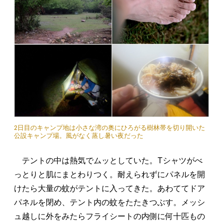
2日目のキャンプ地は小さな湾の奥にひろがる樹林帯を切り開いた
公設キャンプ場。風がなく蒸し暑い夜だった
テントの中は熱気でムッとしていた。Tシャツがべ
っとりと肌にまとわりつく。耐えられずにパネルを開
けたら大量の蚊がテントに入ってきた。あわててドア
パネルを閉め、テント内の蚊をたたきつぶす。メッシ
ュ越しに外をみたらフライシートの内側に何十匹もの