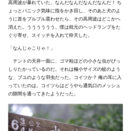
高周波が暴れていた。なんだなんだなんだなんだ！ ち
ょっとパニック気味に指をかき回し、そのあと犬のよ
うに首をブルブル震わせたら、その高周波はどこかへ
消えた。うううううう。僕は枕元のヘッドランプをた
ぐり寄せ、スイッチを入れて仰天した。
「なんじゃこりゃ！」
テントの天井一面に、ゴマ粒ほどの小さな虫がびっ
しりたかっているのだ。それは極小サイズの蚊のよう
な、ブユのような羽虫だった。コイツか？ 俺の耳に入
っていたのは。コイツらはどうやら通気口のメッシュ
の隙間を通ってきたようだった。