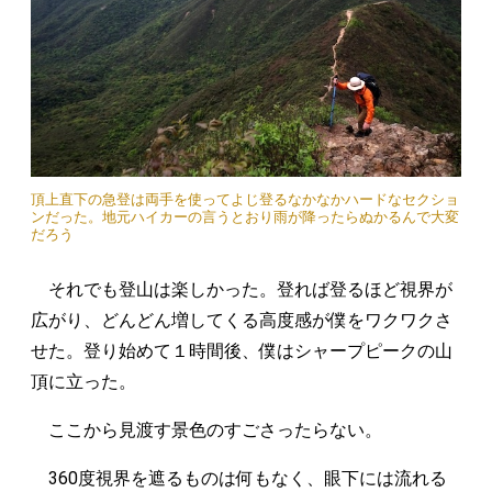
頂上直下の急登は両手を使ってよじ登るなかなかハードなセクショ
ンだった。地元ハイカーの言うとおり雨が降ったらぬかるんで大変
だろう
それでも登山は楽しかった。登れば登るほど視界が
広がり、どんどん増してくる高度感が僕をワクワクさ
せた。登り始めて１時間後、僕はシャープピークの山
頂に立った。
ここから見渡す景色のすごさったらない。
360度視界を遮るものは何もなく、眼下には流れる