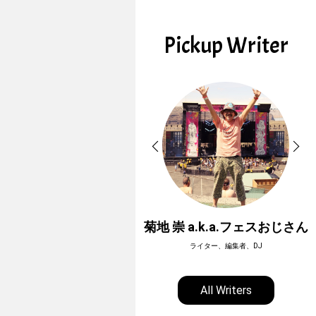
Pickup Writer
ーボージュン
菊地 崇 a.k.a.フェスおじさん
型アウトドアライター
ライター、編集者、DJ
All Writers