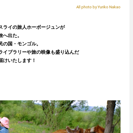
All photo by Yuriko Nakao
スライの旅人ホーボージュンが
旅へ出た。
民の国・モンゴル。
ライブラリーや旅の映像も盛り込んだ
届けいたします！
ら）
渡辺信吾
ホ
アウトドア系野良ライター
全天候