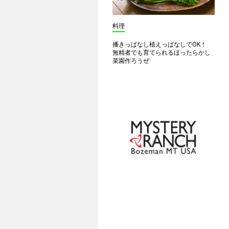
料理
播きっぱなし植えっぱなしでOK！
無精者でも育てられるほったらかし
菜園作ろうぜ