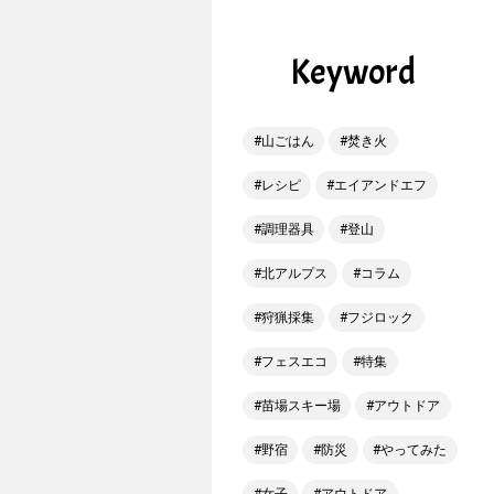
Keyword
山ごはん
焚き火
レシピ
エイアンドエフ
調理器具
登山
北アルプス
コラム
狩猟採集
フジロック
フェスエコ
特集
苗場スキー場
アウトドア
野宿
防災
やってみた