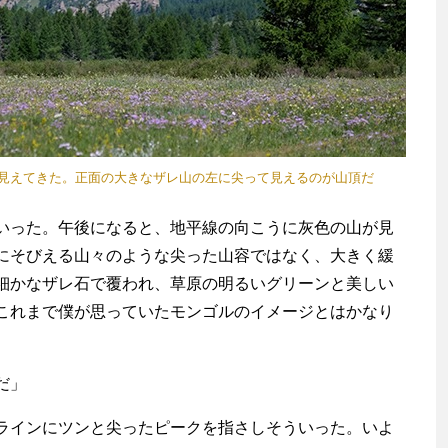
）が見えてきた。正面の大きなザレ山の左に尖って見えるのが山頂だ
った。午後になると、地平線の向こうに灰色の山が見
にそびえる山々のような尖った山容ではなく、大きく緩
細かなザレ石で覆われ、草原の明るいグリーンと美しい
これまで僕が思っていたモンゴルのイメージとはかなり
だ」
インにツンと尖ったピークを指さしそういった。いよ