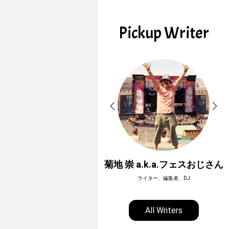
Pickup Writer
ホーボージュン
菊地 崇 a.k.a.フェスおじさん
全天候型アウトドアライター
ライター、編集者、DJ
All Writers