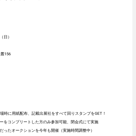
日（日）
麓156
入場時に用紙配布、記載出展社をすべて回りスタンプをGET！
リーをコンプリートした方のみ参加可能、閉会式にて実施
評だったオークションを今年も開催（実施時間調整中）