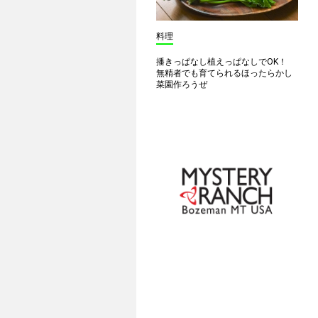
料理
播きっぱなし植えっぱなしでOK！
無精者でも育てられるほったらかし
菜園作ろうぜ