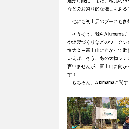
達が可能に。また、地元の柿
などのお祭り的な催しもある
他にも初出展のブースも多数
そうそう、我らA kimam
や燻製づくりなどのワークシ
慢大会～富士山に向かって歌
いえば、そう、あの大物シン
言いませんが、富士山に向か
す！
もちろん、A kimamaに