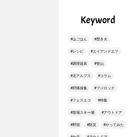
Keyword
山ごはん
焚き火
レシピ
エイアンドエフ
調理器具
登山
北アルプス
コラム
狩猟採集
フジロック
フェスエコ
特集
苗場スキー場
アウトドア
野宿
防災
やってみた