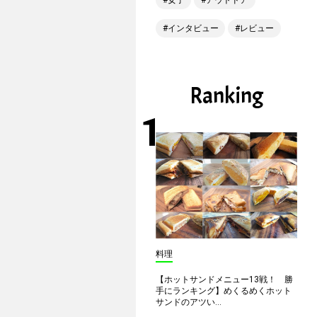
女子
アウトドア
インタビュー
レビュー
Ranking
料理
【ホットサンドメニュー13戦！ 勝
手にランキング】めくるめくホット
サンドのアツい...