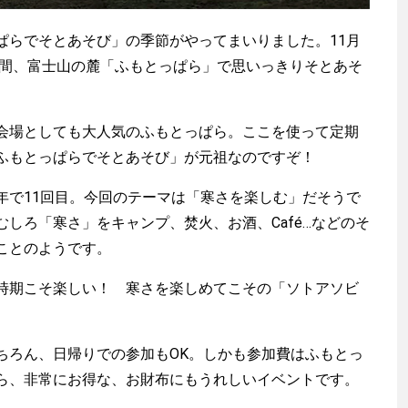
らでそとあそび」の季節がやってまいりました。11月
二日間、富士山の麓「ふもとっぱら」で思いっきりそとあそ
場としても大人気のふもとっぱら。ここを使って定期
ふもとっぱらでそとあそび」が元祖なのですぞ！
で11回目。今回のテーマは「寒さを楽しむ」だそうで
しろ「寒さ」をキャンプ、焚火、お酒、Café…などのそ
ことのようです。
期こそ楽しい！ 寒さを楽しめてこその「ソトアソビ
渡辺信吾
アウトドア系野良ライター
ろん、日帰りでの参加もOK。しかも参加費はふもとっ
ら、非常にお得な、お財布にもうれしいイベントです。