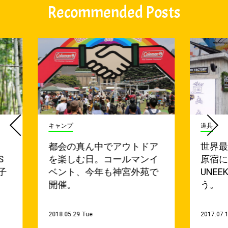
Recommended Posts
キャンプ
道具
都会の真ん中でアウトドア
世界
S
を楽しむ日。コールマンイ
原宿
子
ベント、今年も神宮外苑で
UNE
開催。
う。
2018.05.29 Tue
2017.07.