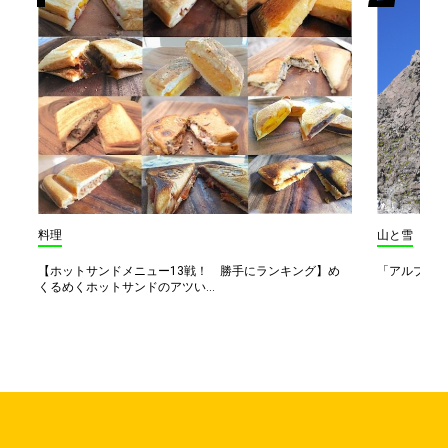
料理
山と雪
【ホットサンドメニュー13戦！ 勝手にランキング】め
「アルプス一
くるめくホットサンドのアツい...