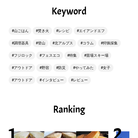
Keyword
山ごはん
焚き火
レシピ
エイアンドエフ
調理器具
登山
北アルプス
コラム
狩猟採集
フジロック
フェスエコ
特集
苗場スキー場
アウトドア
野宿
防災
やってみた
女子
アウトドア
インタビュー
レビュー
Ranking