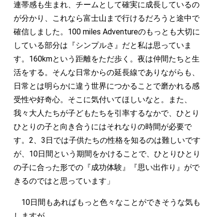
連帯感も生まれ、チームとして確実に成長しているの
が分かり、これなら富士山まで行けるだろうと途中で
確信しました。100 miles Adventureのもっとも大切に
している部分は『シンプルさ』だと私は思っていま
す。160kmという距離をただ歩く。夜は仲間たちと生
活をする。そんな日常からの延長線でありながらも、
日常とは明らかに違う世界につかることで磨かれる感
受性や好奇心。そこに気付いてほしいなと。また、
我々大人たちが子どもたちを引率するなかで、ひとり
ひとりの子と向き合うにはそれなりの時間が必要で
す。2、3日では子供たちの性格を知るのは難しいです
が、10日間という期間をかけることで、ひとりひとり
の子に合った形での『成功体験』『思い出作り』がで
きるのではと思っています」
10日間もあればもっと色々なことができそうな気も
しますが。