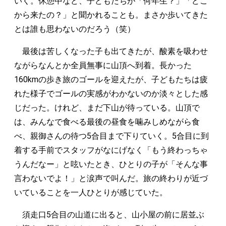
いく。休憩中など、子どもたちが「何年生？」「どこ
から来たの？」と聞かれることも。まさか歩いてきた
とは誰も思わないのだろう（笑）
最後は苦しくなった子も出てきたが、酸素を吸わせ
ながらなんとか全員無事に山頂へ到着。長かった
160kmの歩き旅のゴールを迎えたが、子どもたちは疲
れた様子でゴールの実感がわかないのか淡々とした感
じだった。けれど、まだ下山が待っている。山頂で
は、みんなで食べる最後の昼食を噛みしめながら食
べ、親御さんの待つ5合目まで下りていく。5合目に到
着する手前でスタッフがなにげなく「もう終わっちゃ
うんだなー」と呟いたとき、ひとりの子が「そんな事
言わないでよ！」と涙声で叫んだ。旅の終わりが近づ
いていることを一人ひとりが感じていた。
須走口5合目の山道に出ると、山小屋の前に居並ぶ