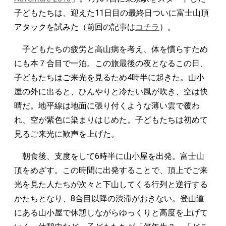
子どもたちは、迎えた11日目の最終日ついに富士山頂
アタックを試みた（前回の記事は
コチラ
）。
子どもたちの疲労と高山病を考え、体を慣らすため
にも本７合目で一泊。この旅最後の夜となるこの日、
子どもたちはご来光を見るため4時半に起きた。山小
屋の外に出ると、ひんやりと冷たい風が吹き、空は快
晴だ。地平線は地面に張り付くような薄い雲で覆わ
れ、空が紫色に染まりはじめた。子どもたちは初めて
見るご来光に歓声を上げた。
朝食後、支度をして6時半に山小屋を出発。富士山
頂をめざす。この時間に出発することで、頂上でご来
光を見た人たちが次々と下山してくる行列と逆行する
かたちとなり、8合目以降の渋滞がおきない。登山道
にある山小屋で休憩しながらゆっくりと高度を上げて