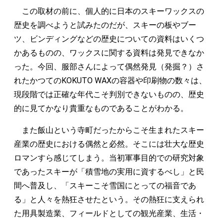
この取材の前に、個人的に日本のスキーワックスの
歴史を調べようと試みたのだが、スキーの板やブー
ツ、ビンディングなどの歴史についての資料はいくつ
かあるものの、ワックスに関する資料は発見できなか
った。今回、服部さんによって偶然発見（発掘？）さ
れたかつてのKOKUTO WAXの容器や印刷物の数々は、
現段階では正確な年代こそ判別できないものの、歴史
的に見てかなり貴重なものであることがわかる。
また飯山という寺町だったからこそ生まれたスキー
産業の歴史における偶然と必然。そこには壮大な歴史
ロマンすら感じてしまう。当初軍事目的での研究対象
であったスキーが「積雪地の実用に資するべし」と民
間へ普及し、「スキーこそ雪国にとっての福音であ
る」と人々を熱狂させたという。その熱狂に支えられ
た用具製造業、フィールドとしての観光産業、生活・