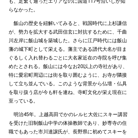
も、足繁く通ったエリアなのに国道117号沿いしか知
らなかった。
飯山の歴史を紐解いてみると、戦国時代に上杉謙信
が、勢力を拡大する武田信玄に対抗するために、千曲
川左岸に飯山城を築城した。さらに江戸時代には飯山
藩の城下町として栄える。藩主である譜代大名が目ま
ぐるしく入れ替わるごとに大名家近在の寺院を呼び集
めたとされる。飯山には今なお20以上の寺社があり、
特に愛宕町周辺には街を取り囲むように、お寺が隣接
して立ち並んでいる。このような背景から仏壇・仏具
を取り扱う店が今も軒を連ね、寺町文化が栄え現在に
至っている。
明治45年。上越高田でかのレルヒ大佐にスキー講習
を受けた旧制飯山中学の体操教師であり、妙専寺の住
職でもあった市川達譲氏が、長野県に初めてスキーを