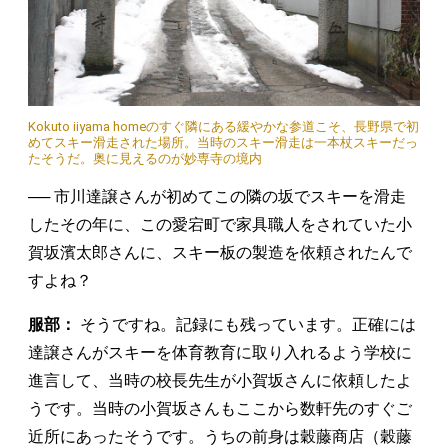
Kokuto iiyama homeのすぐ隣にある緩やかな参道こそ、長野県で初
めてスキー滑走された場所。当時のスキー滑走は一本杖スキーだっ
たそうだ。奥に見えるのが妙専寺の境内
── 市川達譲さんが初めてこの隣の坂でスキーを滑走
したその年に、この愛宕町で家具職人をされていた小
賀坂濱太郎さんに、スキー板の製造を依頼されたんで
すよね？
服部：
そうですね。記録にも残っています。正確には
達譲さんがスキーを体育教育に取り入れるよう学校に
進言して、当時の校長先生が小賀坂さんに依頼したよ
うです。当時の小賀坂さんもここから数軒先のすぐご
近所にあったそうです。うちの前身は穀藤商店（穀藤