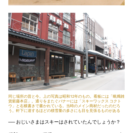
同じ場所の昔と今。上の写真は昭和12年のもの。看板には「蝋燭雑
貨穀藤本店」。通りをまたぐバナーには「スキーワックス コクト
ウ」と右横書きで書かれている。当時のメイン商材だったのだろ
う。軒下に達するほどの積雪量の多さにも目を見張るものがある
── おじいさまはスキーはされていたんでしょうか？