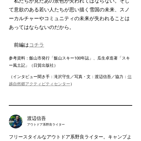
私たちが見たあの景色が失われてはならない。そし
て意欲のある若い人たちが思い描く雪国の未来、スノ
ーカルチャーやコミュニティの未来が失われることは
あってはならないのだから。
前編は
コチラ
参考資料：飯山市発行「飯山スキー100年誌」、瓜生卓造著「スキ
ー風土記」（日貿出版社）
（インタビュー聞き手：滝沢守生／写真・文：渡辺信吾／協力：
信
越自然郷アクティビティセンター
）
渡辺信吾
アウトドア系野良ライター
フリースタイルなアウトドア系野良ライター。キャンプよ