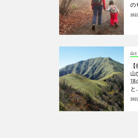
の
202
山と
【
山
頂
と
2022