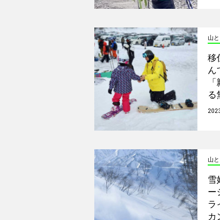
山と
移
ん
「
る
202
山と
雪
ー
ラ
カ