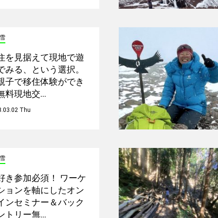
雪
住を見据えて現地で遊
でみる、という選択。
親子で移住体験ができ
無料現地交…
3.03.02 Thu
雪
好き参加必須！ ワーケ
ションを軸にしたオン
インセミナー＆バック
ントリー無…