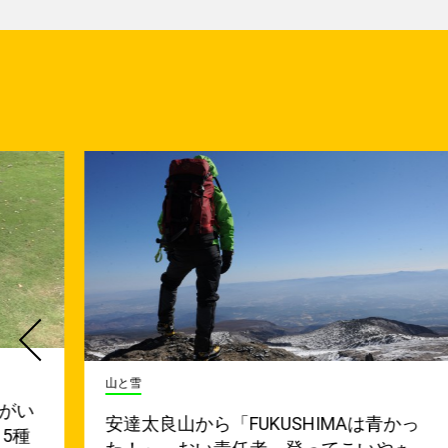
山と雪
い
安達太良山から「FUKUSHIMAは青かっ
種