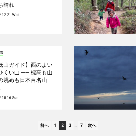
ち晴れ
2.12.21 Wed
雪
低山ガイド】西のよい
ひくい山 —— 標高も山
の眺めも日本百名山
…
.10.16 Sun
前へ
1
2
3
…
7
次へ