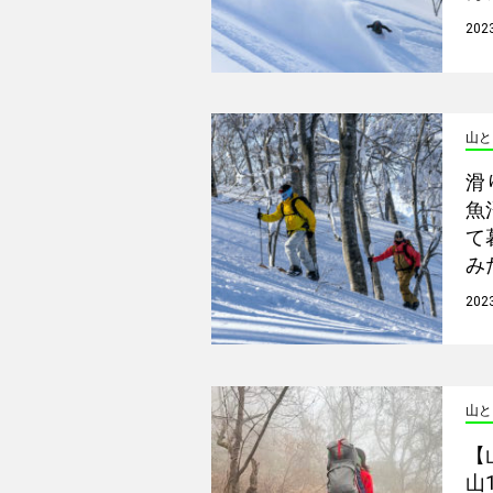
2023
山と
滑
魚
て
み
2023
山と
【
山