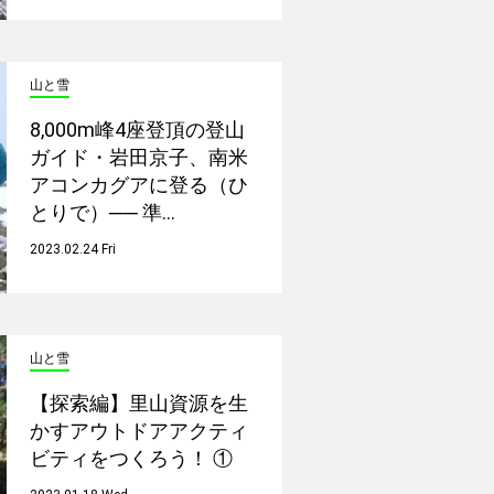
山と雪
8,000m峰4座登頂の登山
ガイド・岩田京子、南米
アコンカグアに登る（ひ
とりで）── 準…
2023.02.24 Fri
山と雪
【探索編】里山資源を生
かすアウトドアアクティ
ビティをつくろう！ ①