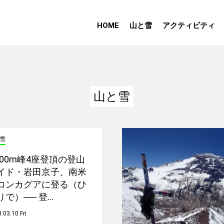
HOME
山と雪
アクティビティ
山と雪
雪
,000m峰4座登頂の登山
イド・岩田京子、南米
コンカグアに登る（ひ
りで）── 登…
.03.10 Fri