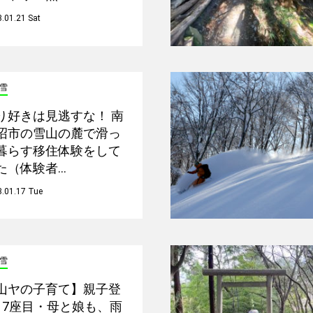
.01.21 Sat
雪
り好きは見逃すな！ 南
沼市の雪山の麓で滑っ
暮らす移住体験をして
た（体験者…
.01.17 Tue
雪
山ヤの子育て】親子登
17座目・母と娘も、雨