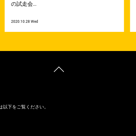
の試走会…
の
2020.10.28 Wed
201
先は以下をご覧ください。