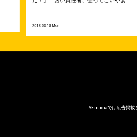
た！」 おい責任者、登ってこいやぁ
2013.03.18 Mon
Akimamaでは広告