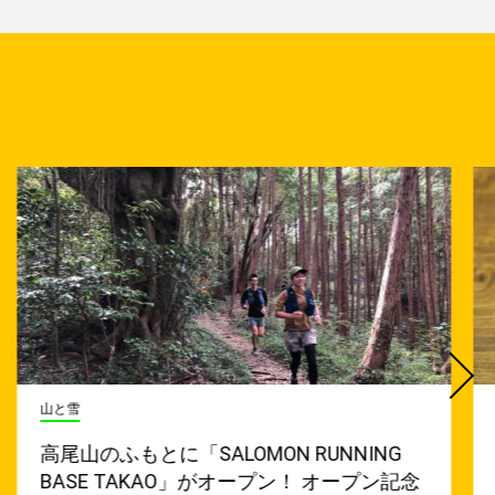
山と雪
料
高尾山のふもとに「SALOMON RUNNING
カ
BASE TAKAO」がオープン！ オープン記念
と