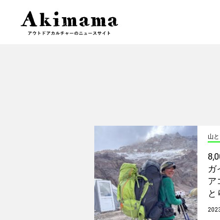
山と
8
ガ
ア
と
2023