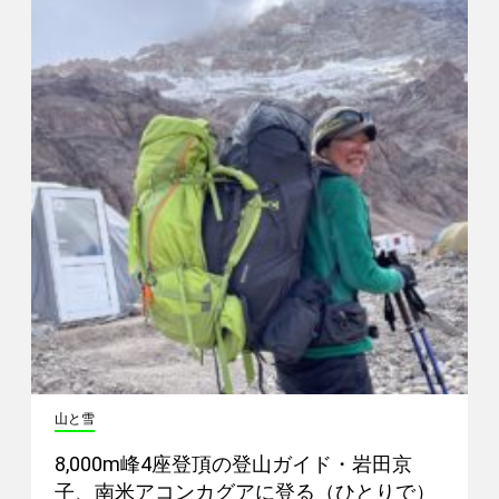
山と雪
8,000m峰4座登頂の登山ガイド・岩田京
子、南米アコンカグアに登る（ひとりで）