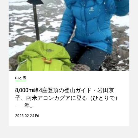
山と雪
8,000m峰4座登頂の登山ガイド・岩田京
子、南米アコンカグアに登る（ひとりで）
── 準…
2023.02.24 Fri