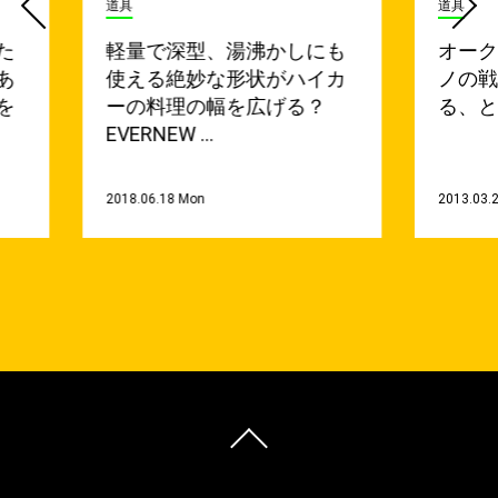
道具
道具
た
軽量で深型、湯沸かしにも
オー
あ
使える絶妙な形状がハイカ
ノの
を
ーの料理の幅を広げる？
る、
EVERNEW …
2018.06.18 Mon
2013.03.