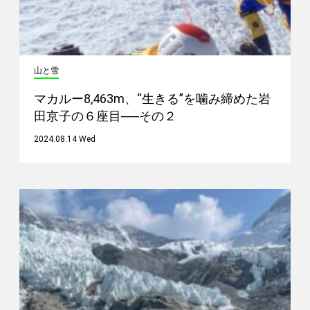
山と雪
マカルー8,463m、“生きる”を噛み締めた岩
田京子の６座目──その２
2024.08.14 Wed