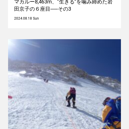
マカルー8,463m、“生きる”を噛み締めた岩
田京子の６座目──その3
2024.08.18 Sun