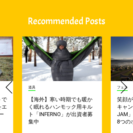
Recommended Posts
道具
フェス
トで
【海外】寒い時期でも暖か
笑顔
をエ
く眠れるハンモック用キル
キャ
ー
ト「INFERNO」が出資者募
JAM
集中
8つの