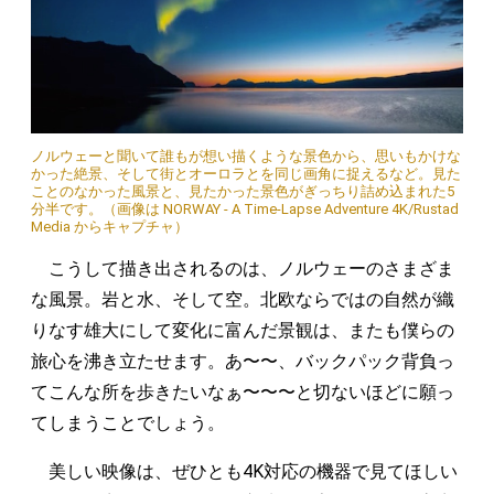
ノルウェーと聞いて誰もが想い描くような景色から、思いもかけな
かった絶景、そして街とオーロラとを同じ画角に捉えるなど。見た
ことのなかった風景と、見たかった景色がぎっちり詰め込まれた5
分半です。（画像は NORWAY - A Time-Lapse Adventure 4K/Rustad
Media からキャプチャ）
こうして描き出されるのは、ノルウェーのさまざま
な風景。岩と水、そして空。北欧ならではの自然が織
りなす雄大にして変化に富んだ景観は、またも僕らの
旅心を沸き立たせます。あ〜〜、バックパック背負っ
てこんな所を歩きたいなぁ〜〜〜と切ないほどに願っ
てしまうことでしょう。
美しい映像は、ぜひとも4K対応の機器で見てほしい