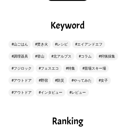
Keyword
山ごはん
焚き火
レシピ
エイアンドエフ
調理器具
登山
北アルプス
コラム
狩猟採集
フジロック
フェスエコ
特集
苗場スキー場
アウトドア
野宿
防災
やってみた
女子
アウトドア
インタビュー
レビュー
Ranking