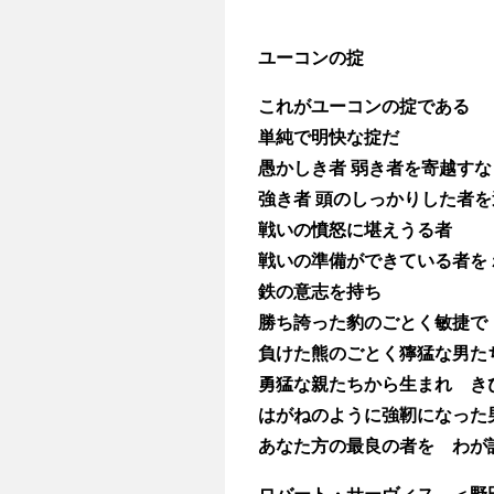
ユーコンの掟
これがユーコンの掟である
単純で明快な掟だ
愚かしき者 弱き者を寄越すな
強き者 頭のしっかりした者を
戦いの憤怒に堪えうる者
戦いの準備ができている者を
鉄の意志を持ち
勝ち誇った豹のごとく敏捷で
負けた熊のごとく獰猛な男た
勇猛な親たちから生まれ き
はがねのように強靭になった
あなた方の最良の者を わが