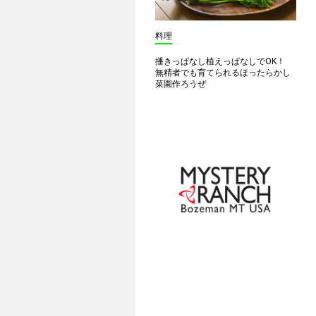
料理
播きっぱなし植えっぱなしでOK！
無精者でも育てられるほったらかし
菜園作ろうぜ