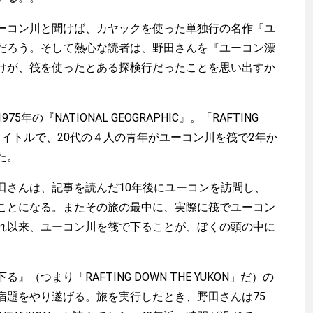
コン川と聞けば、カヤックを使った単独行の名作『ユ
だろう。そして熱心な読者は、野田さんを『ユーコン漂
けが、筏を使ったとある探検行だったことを思い出すか
の『NATIONAL GEOGRAPHIC』。「RAFTING
というタイトルで、20代の４人の青年がユーコン川を筏で2年か
た。
さんは、記事を読んだ10年後にユーコンを訪問し、
ことになる。またその旅の最中に、実際に筏でユーコン
れ以来、ユーコン川を筏で下ることが、ぼくの頭の中に
。
つまり「RAFTING DOWN THE YUKON」だ）の
宿題をやり遂げる。旅を実行したとき、野田さんは75