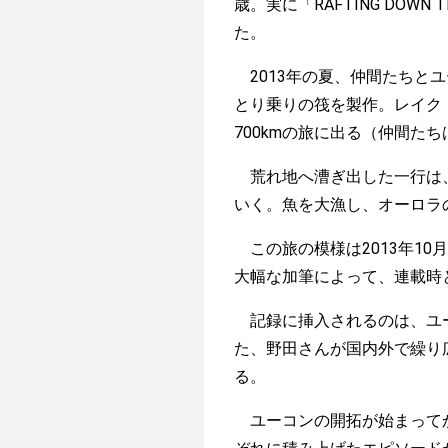
歳。実に「RAFTING DOW
た。
2013年の夏、仲間たちと
とり乗りの筏を製作。レイク
700kmの旅に出る（仲間た
荒れ地へ漕ぎ出した一行は、
いく。魚を大漁し、オーロラ
この旅の模様は2013年10月
大幅な加筆によって、連載時
記録に挿入されるのは、ユー
た、野田さんが国内外で繰り
る。
ユーコンの開拓が始まってか