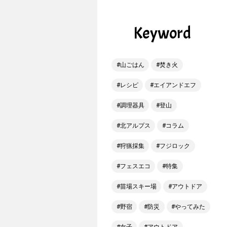
Keyword
山ごはん
焚き火
レシピ
エイアンドエフ
調理器具
登山
北アルプス
コラム
狩猟採集
フジロック
フェスエコ
特集
苗場スキー場
アウトドア
野宿
防災
やってみた