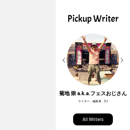
Pickup Writer
ホーボージュン
菊地 崇 a.k.a.フェスおじさん
全天候型アウトドアライター
ライター、編集者、DJ
All Writers