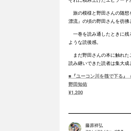
ぞれに積み上げたエピソード
旅の模様と野田さんの随想を
漂流』の頃の野田さんを彷彿
一巻を読み通したときに残る
ような読後感。
まだ野田さんの本に触れたこ
読み継いできた読者は集大成
■『ユーコン川を筏で下る』
野田知佑
¥1,200
藤原祥弘