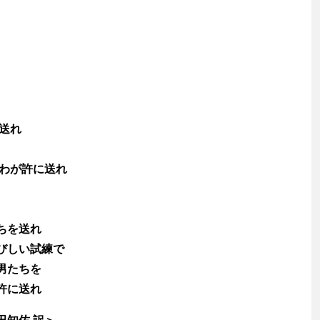
送れ
 わが許に送れ
渡辺信吾
ちを送れ
びしい試練で
アウトドア系野良ライター
男たちを
許に送れ