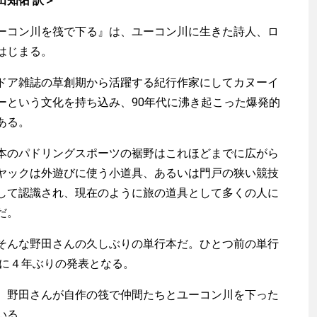
田知佑 訳＞
コン川を筏で下る』は、ユーコン川に生きた詩人、ロ
はじまる。
ア雑誌の草創期から活躍する紀行作家にしてカヌーイ
ーという文化を持ち込み、90年代に沸き起こった爆発的
ある。
のパドリングスポーツの裾野はこれほどまでに広がら
ヤックは外遊びに使う小道具、あるいは門戸の狭い競技
して認識され、現在のように旅の道具として多くの人に
だ。
そんな野田さんの久しぶりの単行本だ。ひとつ前の単行
実に４年ぶりの発表となる。
野田さんが自作の筏で仲間たちとユーコン川を下った
いる。。