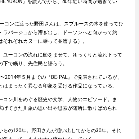
N THE YUKON」を読んでから、40年近い時間が過ぎてい
ユーコンに渡った野田さんは、スプルースの木を使ってひ
・ラバージュから漕ぎ出し、ドーソンへと向かって約
ちはそれぞれカヌーに乗って並漕する）。
ユーコンの流れに船をませて、ゆっくりと流れ下って
の下で眠り、先住民と語らう。
〜2014年５月までの『BE-PAL』で発表されているが、
とはまったく異なる印象を受ける作品になっている。
コン川をめぐる歴史や文学、人物のエピソード。ま
広げてきた川旅の思い出や思索が随所に散りばめられ
らの120年。野田さんが通い出してからの30年。それ