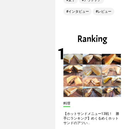
女子
アウトドア
インタビュー
レビュー
Ranking
料理
【ホットサンドメニュー13戦！ 勝
手にランキング】めくるめくホット
サンドのアツい...