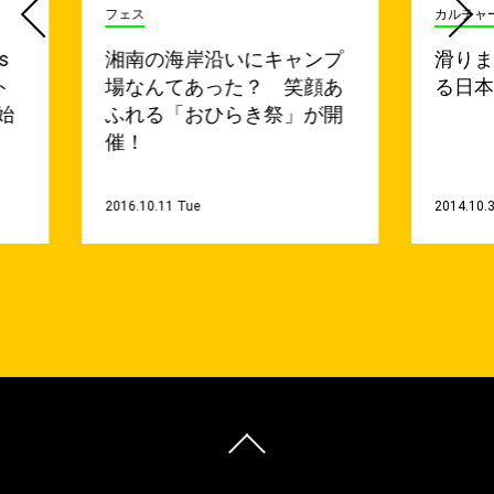
フェス
カルチャ
s
湘南の海岸沿いにキャンプ
滑り
ト
場なんてあった？ 笑顔あ
る日
始
ふれる「おひらき祭」が開
催！
2016.10.11 Tue
2014.10.