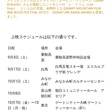
メインビジュアルはカメラマンのソェーレン・リッカーズ（Søren
Rickards）さんが撮影したシャモニーの「レ・ドリュ（Les
Drus）」という山の写真。40周年となるBANFF MOUNTAIN FILM
AND BOOK FESTIVAL 2015で、SIGNATURE IMAGE AWARDを受賞し
ました
上映スケジュールは以下の通りです。
日程
場所
会場
乗鞍高
9月3日（土）
乗鞍高原野外特設会場
原
白馬五竜スキー場 エスカルプ
9月17日（土）
白馬
ラザ前 ゲレンデ
みなか
10月1日（土）
みなかみ町カルチャーセンター
み町
富山県
朝日コミュニティーホール ア
10月8日
朝日町
ゼリア
10月7日（金）〜10
ゲートシティー大崎 ゲートシ
東京
日（月・祝）
ティーホール（B1）