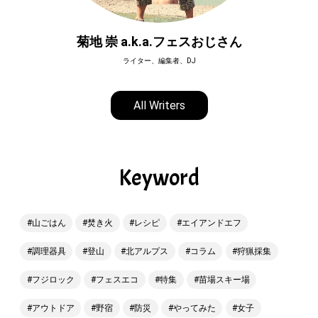
菊地 崇 a.k.a.フェスおじさん
ライター、編集者、DJ
All Writers
Keyword
山ごはん
焚き火
レシピ
エイアンドエフ
調理器具
登山
北アルプス
コラム
狩猟採集
フジロック
フェスエコ
特集
苗場スキー場
アウトドア
野宿
防災
やってみた
女子