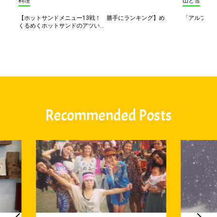
料理
山と雪
【ホットサンドメニュー13戦！ 勝手にランキング】め
「アルプス一
くるめくホットサンドのアツい...
Recommended Posts