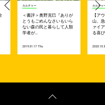
カルチャー
カルチャ
全
＜書評＞奥野克巳『ありが
【ア
とうもごめんなさいもいら
山、
ない森の民と暮らして人類
ァイア
学者が…
る喜び
2019.01.17 Thu
2020.10.3