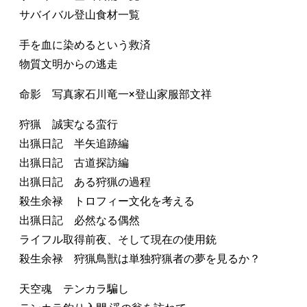
サバイバル登山食材一覧
手を血に染めるという救済
物質文明からの逃走
命影 写真家石川竜一×登山家服部文祥
狩猟 誠実なる蛮行
出猟日記 半矢追跡編
出猟日記 古道探訪編
出猟日記 ある狩猟の過程
殺生余禄 トロフィー文化を考える
出猟日記 必然なる偶然
ライフル取得前夜、そして現在の使用銃
殺生余禄 狩猟鳥獣は単独狩猟者の夢を見るか？
天空魂 テンカラ騙し