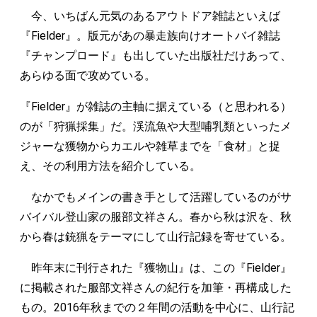
今、いちばん元気のあるアウトドア雑誌といえば
『Fielder』。版元があの暴走族向けオートバイ雑誌
『チャンプロード』も出していた出版社だけあって、
あらゆる面で攻めている。
『Fielder』が雑誌の主軸に据えている（と思われる）
のが「狩猟採集」だ。渓流魚や大型哺乳類といったメ
ジャーな獲物からカエルや雑草までを「食材」と捉
え、その利用方法を紹介している。
なかでもメインの書き手として活躍しているのがサ
バイバル登山家の服部文祥さん。春から秋は沢を、秋
から春は銃猟をテーマにして山行記録を寄せている。
昨年末に刊行された『獲物山』は、この『Fielder』
に掲載された服部文祥さんの紀行を加筆・再構成した
もの。2016年秋までの２年間の活動を中心に、山行記