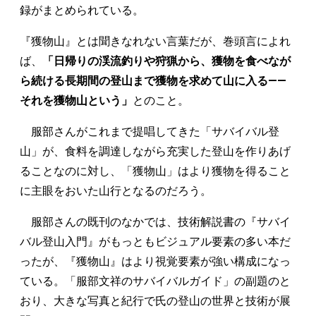
録がまとめられている。
『獲物山』とは聞きなれない言葉だが、巻頭言によれ
ば、
「日帰りの渓流釣りや狩猟から、獲物を食べなが
ら続ける長期間の登山まで獲物を求めて山に入る――
それを獲物山という」
とのこと。
服部さんがこれまで提唱してきた「サバイバル登
山」が、食料を調達しながら充実した登山を作りあげ
ることなのに対し、「獲物山」はより獲物を得ること
に主眼をおいた山行となるのだろう。
服部さんの既刊のなかでは、技術解説書の『サバイ
バル登山入門』がもっともビジュアル要素の多い本だ
ったが、『獲物山』はより視覚要素が強い構成になっ
ている。「服部文祥のサバイバルガイド」の副題のと
おり、大きな写真と紀行で氏の登山の世界と技術が展