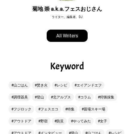
菊地 崇 a.k.a.フェスおじさん
ライター、編集者、DJ
All Writers
Keyword
山ごはん
焚き火
レシピ
エイアンドエフ
調理器具
登山
北アルプス
コラム
狩猟採集
フジロック
フェスエコ
特集
苗場スキー場
アウトドア
野宿
防災
やってみた
女子
アウトドア
インタビュー
登山
山ごはん
レシピ