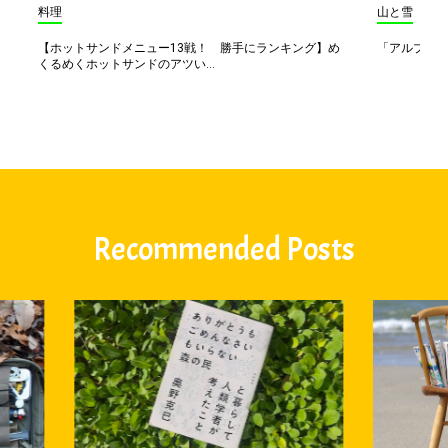
料理
山と雪
【ホットサンドメニュー13戦！ 勝手にランキング】め
「アルプス一
くるめくホットサンドのアツい...
Recommended Posts