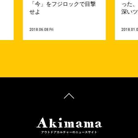
「今」をフジロックで目撃
った
せよ
深いツ
2018.06.08 Fri
2018.01.