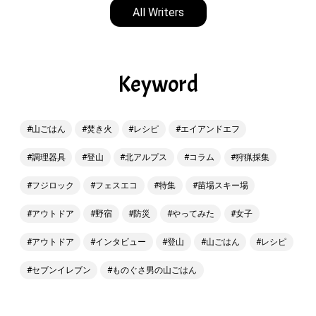
All Writers
Keyword
山ごはん
焚き火
レシピ
エイアンドエフ
調理器具
登山
北アルプス
コラム
狩猟採集
フジロック
フェスエコ
特集
苗場スキー場
アウトドア
野宿
防災
やってみた
女子
アウトドア
インタビュー
登山
山ごはん
レシピ
セブンイレブン
ものぐさ男の山ごはん