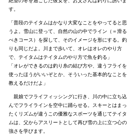
絶望の冬を過ごした彼女を、お父さんは釣りに誘いま
す。
「普段のテイタムはかなり大変なことをやってると思
うよ。雪山に登って、自然の山の中でライン（＝滑る
べきコース）を探して、そのイメージを形にする。釣
りも同じだよ。川まで歩いて、オレはオレのやり方
で、テイタムはテイタムのやり方で魚を釣る」
「オレができるのは釣り糸の結び方や、違うフライを
使ったほうがいいぞとか、そういった基本的なことを
教えるだけだよ」
親娘でフライフィッシングに行き、川の中に立ち込
んでフライラインを空中に踊らせる。スキーとはまっ
たくリズムが違うこの優雅なスポーツを通じてテイタ
ムは、父からアスリートとして再び雪の上に立つ心の
強さを学びます。