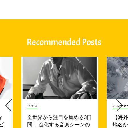
Recommended Posts
フェス
カルチャ
ィ
全世界から注目を集める3日
【海
ピ
間！ 進化する音楽シーンの
地名