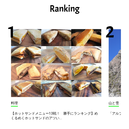
Ranking
料理
山と雪
【ホットサンドメニュー13戦！ 勝手にランキング】め
「アルプス一
くるめくホットサンドのアツい...