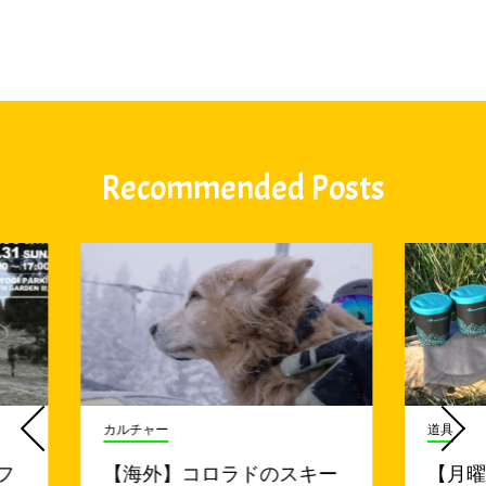
Recommended Posts
カルチャー
道具
フ
【海外】コロラドのスキー
【月