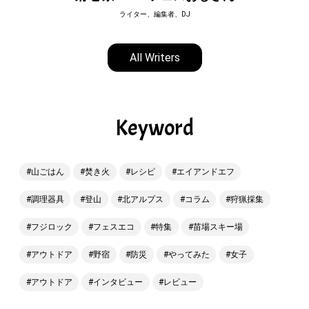
ライター、編集者、DJ
All Writers
Keyword
山ごはん
焚き火
レシピ
エイアンドエフ
調理器具
登山
北アルプス
コラム
狩猟採集
フジロック
フェスエコ
特集
苗場スキー場
アウトドア
野宿
防災
やってみた
女子
アウトドア
インタビュー
レビュー