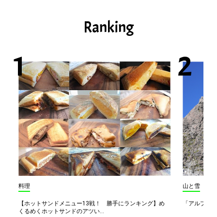
Ranking
料理
山と雪
【ホットサンドメニュー13戦！ 勝手にランキング】め
「アルプス一
くるめくホットサンドのアツい...