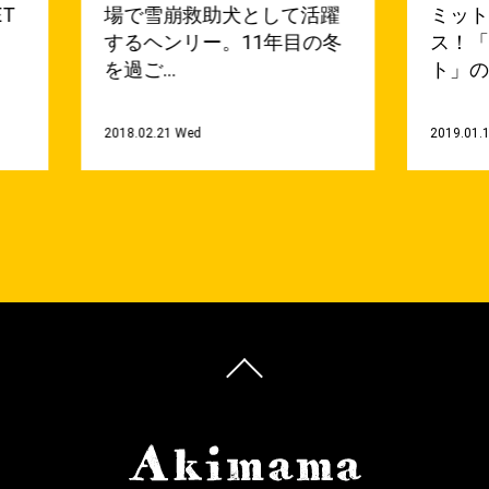
ET
場で雪崩救助犬として活躍
ミッ
するヘンリー。11年目の冬
ス！
を過ご…
ト」の
2018.02.21 Wed
2019.01.