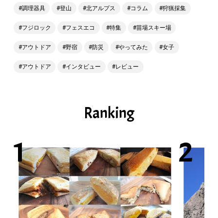
調理器具
登山
北アルプス
コラム
狩猟採集
フジロック
フェスエコ
特集
苗場スキー場
アウトドア
野宿
防災
やってみた
女子
アウトドア
インタビュー
レビュー
Ranking