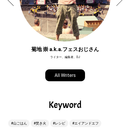
菊地 崇 a.k.a.フェスおじさん
ライター、編集者、DJ
All Writers
Keyword
山ごはん
焚き火
レシピ
エイアンドエフ