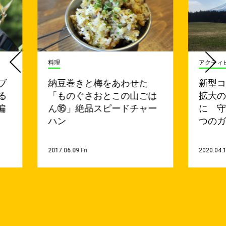
料理
アクティ
ブ
納豆巻きと梅をあわせた
新型
る
「ものぐさおとこの山ごは
拡大
偏
ん⑯」絶品スピードチャー
に 守
ハン
つのガ
2017.06.09 Fri
2020.04.