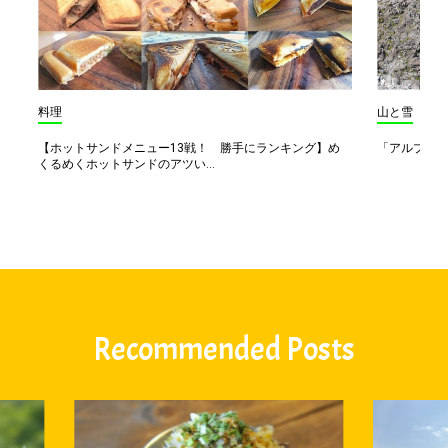
料理
山と雪
【ホットサンドメニュー13戦！ 勝手にランキング】め
「アルプス一
くるめくホットサンドのアツい...
Recommended Posts