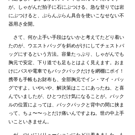
が。しゃがんだ拍子に石にぶつける、急な登りでは岩
にぶつけると、ぷらんぷらん具合を使いこなせない不
器用さ全開。
さて、何か上手い手段はないかと考えてたどり着い
たのが、ウエストバッグを斜めがけにしてチェストバ
ッグにするという方法。容量たっぷり、しゃがんでも
胸元で安定、下り道でも足もとはよく見えます。おま
けにバスや電車でもバックパックだけを網棚にポイ！
携帯も手帳もお財布も、全部胸元でイン・マイ・バッ
グですよ。いやいや、解決策はここにあったね、と喜
んでいましたが、ひとつだけ気になることが。バック
ルの位置によっては、バックパックと背中の間に挟ま
って、ちょ〜〜っとだけ痛いんですよね。世の中上手
いこといきません。
が、ついにソリューションにたどり着きました。も