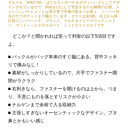
そもそも「WASTED」はウエストポーチ＆ボディバッグとしてデザ
インされているので、斜めがけにして安定するのも納得の仕様。メ
インコンパートメントは長方形で中身の収まりが良く、ジッパー付
きのサブポケットまで備えています。カラーは全5色。左上から時
計回りにバーヘンナ、ブラック、マルチネイビーマウンテンメド
ー、マッドハットクロスロード、ミッドナイトスカイです
どこが？と聞かれれば笑って列挙の以下5項目です
よ。
■ バックルがバッグ本体のすぐ脇にある。背中スッキ
リで痛みなし！
■ 素材がしっかりしているので、片手でファスナー開
閉がラクラク
■ 右利きなら、ファスナーを開けるのは上から。つま
り、不意にものを落とすリスクが小さい
■ ナルゲンまで余裕で入る収納力
■ 主張しすぎないオーセンティックなデザイン。ブタ
鼻とかもいい感じ