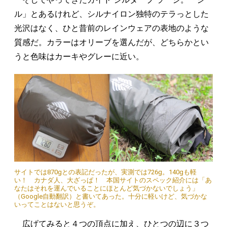
ル」とあるけれど、シルナイロン独特のテラっとした
光沢はなく、ひと昔前のレインウェアの表地のような
質感だ。カラーはオリーブを選んだが、どちらかとい
うと色味はカーキやグレーに近い。
サイトでは870gとの表記だったが、実測では726g。140gも軽
い！ カナダ人、大ざっぱ！ 本国サイトのスペック紹介には「あ
なたはそれを運んでいることにほとんど気づかないでしょう」
（Google自動翻訳）と書いてあった。十分に軽いけど、気づかな
いってことはないと思うぞ。
広げてみると４つの頂点に加え、ひとつの辺に３つ