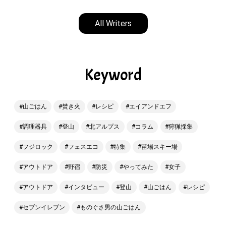
All Writers
Keyword
山ごはん
焚き火
レシピ
エイアンドエフ
調理器具
登山
北アルプス
コラム
狩猟採集
フジロック
フェスエコ
特集
苗場スキー場
アウトドア
野宿
防災
やってみた
女子
アウトドア
インタビュー
登山
山ごはん
レシピ
セブンイレブン
ものぐさ男の山ごはん