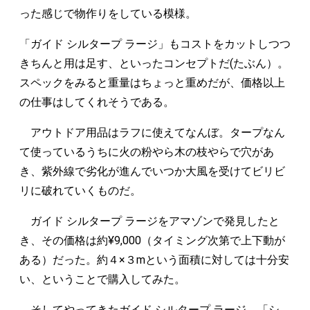
った感じで物作りをしている模様。
「ガイド シルタープ ラージ」もコストをカットしつつ
きちんと用は足す、といったコンセプトだ(たぶん）。
スペックをみると重量はちょっと重めだが、価格以上
の仕事はしてくれそうである。
アウトドア用品はラフに使えてなんぼ。タープなん
て使っているうちに火の粉やら木の枝やらで穴があ
き、紫外線で劣化が進んでいつか大風を受けてビリビ
リに破れていくものだ。
ガイド シルタープ ラージをアマゾンで発見したと
き、その価格は約¥9,000（タイミング次第で上下動が
ある）だった。約４×３mという面積に対しては十分安
い、ということで購入してみた。
そしてやってきたガイド シルタープ ラージ。「シ