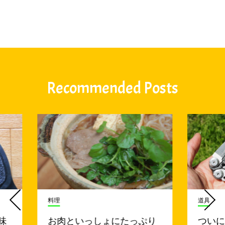
Recommended Posts
料理
道具
味
お肉といっしょにたっぷり
つい