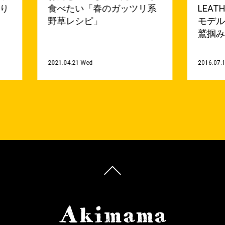
滑り
食べたい「春のガッツリ系
LEA
野草レシピ」
モデ
鷲掴
2021.04.21 Wed
2016.07.