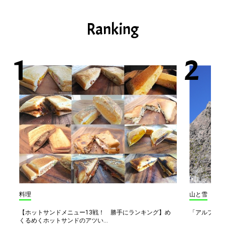
Ranking
料理
山と雪
【ホットサンドメニュー13戦！ 勝手にランキング】め
「アルプス一
くるめくホットサンドのアツい...