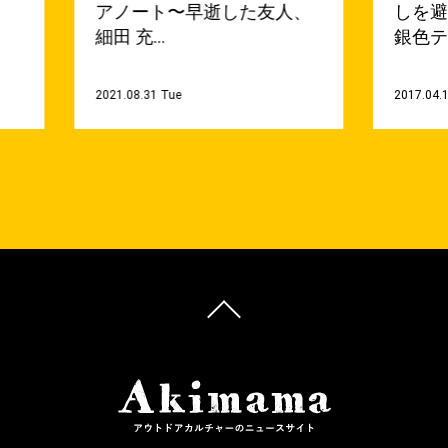
アノート〜早逝した友人、
しを
細田 充…
銀色テ
2021.08.31 Tue
2017.04.