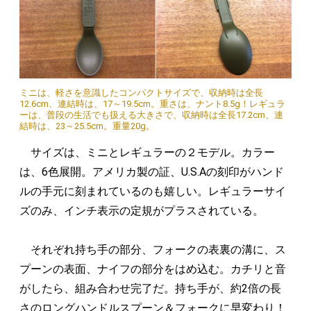
ミニは、軽さを意識したコンパクトサイズで、収納時は全長
12.6cm、連結時は、17～19.5cm。重さは、ナント8.5g！レギュラ
ーは、普段の生活でも扱える大きさで、収納時は全長17.2cm、連
結時は、23～25.5cm。重量20g。
サイズは、ミニとレギュラーの２モデル。カラー
は、6色展開。アメリカ製の証、U.S.Aの刻印がハンド
ルの手元に刻まれているのも嬉しい。レギュラーサイ
ズのみ、インチ表示の定規がプラスされている。
それぞれ持ち手の部分、フォークの表裏の溝に、ス
プーンの表面、ナイフの部分をはめ込む。カチリと音
がしたら、組み合わせ完了だ。持ち手が、約2倍の長
さのロングハンドルスプーン＆フォークに早変わり！