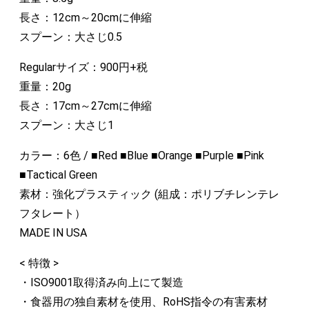
長さ：12cm～20cmに伸縮
スプーン：大さじ0.5
Regularサイズ：900円+税
重量：20g
長さ：17cm～27cmに伸縮
スプーン：大さじ1
カラー：6色 / ■Red ■Blue ■Orange ■Purple ■Pink
■Tactical Green
素材：強化プラスティック (組成：ポリブチレンテレ
フタレート）
MADE IN USA
< 特徴 >
・ISO9001取得済み向上にて製造
・食器用の独自素材を使用、RoHS指令の有害素材