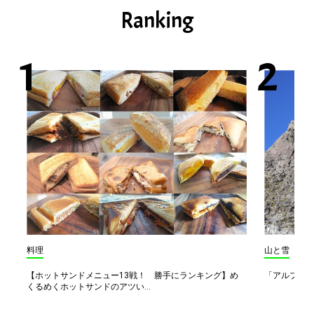
Ranking
料理
山と雪
【ホットサンドメニュー13戦！ 勝手にランキング】め
「アルプス一
くるめくホットサンドのアツい...