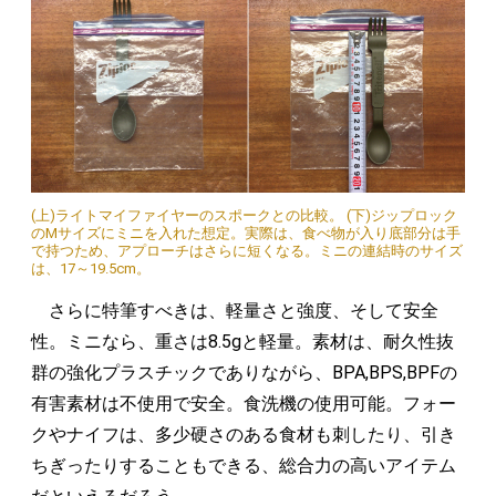
(上)ライトマイファイヤーのスポークとの比較。 (下)ジップロック
のMサイズにミニを入れた想定。実際は、食べ物が入り底部分は手
で持つため、アプローチはさらに短くなる。ミニの連結時のサイズ
は、17～19.5cm。
さらに特筆すべきは、軽量さと強度、そして安全
性。ミニなら、重さは8.5gと軽量。素材は、耐久性抜
群の強化プラスチックでありながら、BPA,BPS,BPFの
有害素材は不使用で安全。食洗機の使用可能。フォー
クやナイフは、多少硬さのある食材も刺したり、引き
ちぎったりすることもできる、総合力の高いアイテム