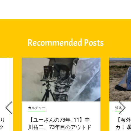
Recommended Posts
カルチャー
道具
たり
【ユーさんの73年_11】中
【海
ク
川祐二、73年目のアウトド
カ！ 