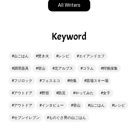
All Writers
Keyword
山ごはん
焚き火
レシピ
エイアンドエフ
調理器具
登山
北アルプス
コラム
狩猟採集
フジロック
フェスエコ
特集
苗場スキー場
アウトドア
野宿
防災
やってみた
女子
アウトドア
インタビュー
登山
山ごはん
レシピ
セブンイレブン
ものぐさ男の山ごはん