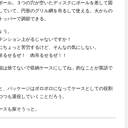
ール。３つの穴が空いたディスクにポールを差して固
していて、円形のグリル網を吊るして使える。火からの
トッパーで調節できる。
ょう。
テンション上がるじゃないですか！
にちょっと苦労するけど、そんなの気にしない。
吊るせるぜ！ 肉吊るせるぜ！！
は捨てないで収納ケースにしてね」的なことが英語で
。
、パッケージはボロボロになってケースとしての役割
つつも退役していくことだろう。
ースも探そうっと。