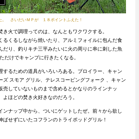
た。 さいだいＭＰが １８ポイントふえた！
焚き火で調理ってのは、なんともワクワクする。
るくるしながら焼いたり、アルミフォイルに包んだ食
んだり、釣りキチ三平みたいに火の周りに串に刺した魚
しただけでキャンプに行きたくなる。
するための道具がいろいろある。ブロイラー、キャン
ズ スモア グリル、テレスコーピングフォーク 、キャン
販売していないものまで含めるとかなりのラインナッ
、よほどの焚き火好きなのだろう。
渡辺信吾
アウトドア系野良ライター
ンナップ中から、ついにゲットしたぜ。前々から欲し
伸ばせずにいたコフランのトライポッドグリル！