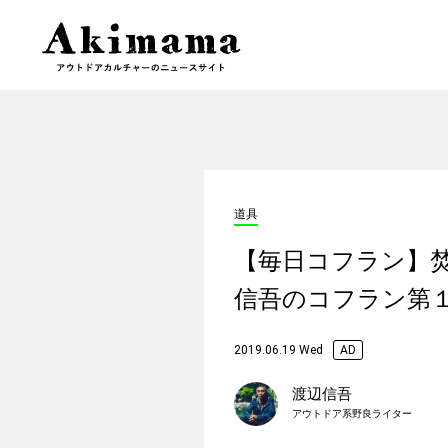
道具
【毎日コフラン】
信吾のコフラン第
2019.06.19 Wed
AD
渡辺信吾
アウトドア系野良ライター