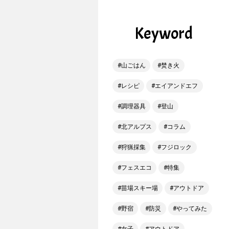
Keyword
山ごはん
焚き火
レシピ
エイアンドエフ
調理器具
登山
北アルプス
コラム
狩猟採集
フジロック
フェスエコ
特集
苗場スキー場
アウトドア
野宿
防災
やってみた