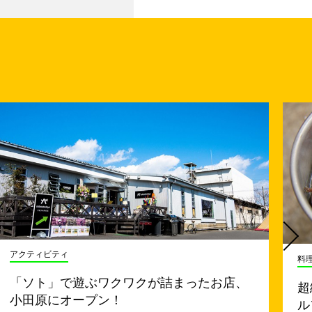
アクティビティ
料
「ソト」で遊ぶワクワクが詰まったお店、
超
小田原にオープン！
ル