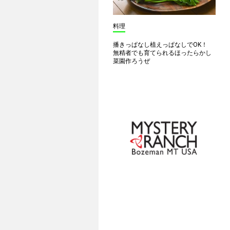
料理
播きっぱなし植えっぱなしでOK！
無精者でも育てられるほったらかし
菜園作ろうぜ