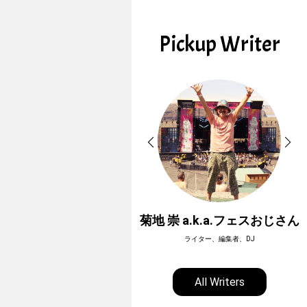
Pickup Writer
ホーボージュン
菊地 崇 a.k.a.フェスおじさん
全天候型アウトドアライター
ライター、編集者、DJ
All Writers