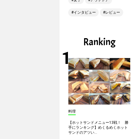
女子
アウトドア
インタビュー
レビュー
Ranking
料理
【ホットサンドメニュー13戦！ 勝
手にランキング】めくるめくホット
サンドのアツい...