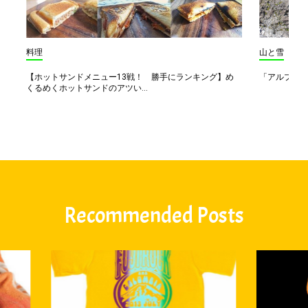
料理
山と雪
【ホットサンドメニュー13戦！ 勝手にランキング】め
「アルプス一
くるめくホットサンドのアツい...
Recommended Posts