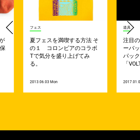
フェス
道具
穴が
夏フェスを満喫する方法 そ
注目
涯保
の１ コロンビアのコラボ
ーバ
Tで気分を盛り上げてみ
パック、
る。
「VOL
2013.06.03 Mon
2017.01.