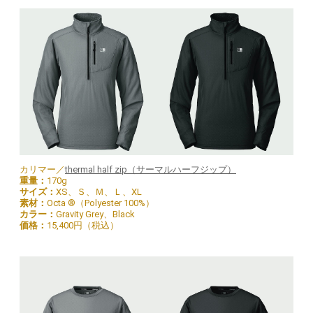
カリマー／
thermal half zip（サーマルハーフジップ）
重量：
170g
サイズ：
XS、Ｓ、Ｍ、Ｌ、XL
素材：
Octa ®（Polyester 100%）
カラー：
Gravity Grey、Black
価格：
15,400円（税込）