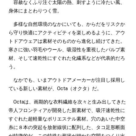
容赦なくふり注ぐ太陽の熱、刺すように冷たい風、
身体にまとわりつく雪。
多様な自然環境のなかにいても、からだをリスクか
ら守り快適にアクティビティを楽しめるように、アウ
トドアウェアは素材そのものから進化し続けてきた。
寒さに強い羽毛やウール、吸湿性を重視したパルプ素
材、そして速乾性にすぐれた化繊系などが代表的だろ
う。
なかでも、いまアウトドアメーカーが注目し採用し
ている新しい素材が、Octa（オクタ）だ。
Octaは、画期的な衣料繊維を次々と生み出してきた
帝人フロンティアが開発した新素材で、吸汗速乾性に
すぐれた超軽量なポリエステル素材。穴のあいた中空
糸に８本の突起を放射線状に配列した、タコ足形断面
が特徴的だ。この特殊な形状が細かな空間をつくり出