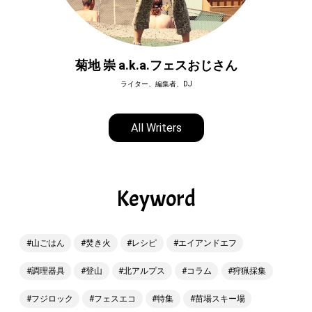
菊地 崇 a.k.a.フェスおじさん
ライター、編集者、DJ
All Writers
Keyword
山ごはん
焚き火
レシピ
エイアンドエフ
調理器具
登山
北アルプス
コラム
狩猟採集
フジロック
フェスエコ
特集
苗場スキー場