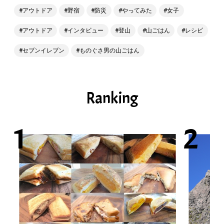
アウトドア
野宿
防災
やってみた
女子
アウトドア
インタビュー
登山
山ごはん
レシピ
セブンイレブン
ものぐさ男の山ごはん
Ranking