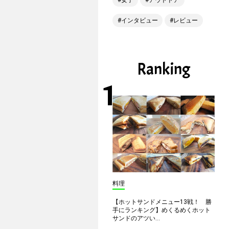
女子
アウトドア
インタビュー
レビュー
Ranking
料理
【ホットサンドメニュー13戦！ 勝
手にランキング】めくるめくホット
サンドのアツい...