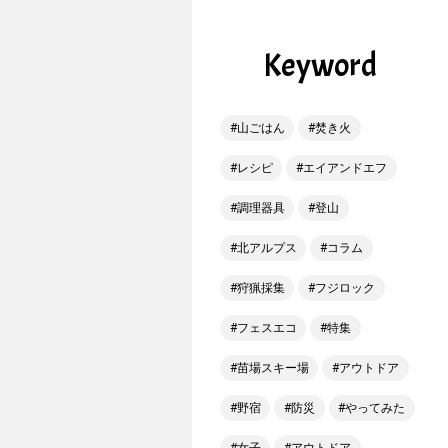
Keyword
山ごはん
焚き火
レシピ
エイアンドエフ
調理器具
登山
北アルプス
コラム
狩猟採集
フジロック
フェスエコ
特集
苗場スキー場
アウトドア
野宿
防災
やってみた