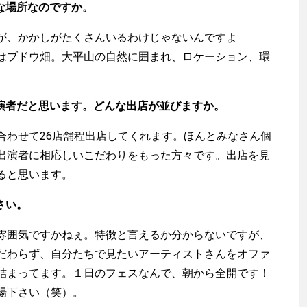
な場所なのですか。
が、かかしがたくさんいるわけじゃないんですよ
はブドウ畑。大平山の自然に囲まれ、ロケーション、環
。
出演者だと思います。どんな出店が並びますか。
わせて26店舗程出店してくれます。ほんとみなさん個
出演者に相応しいこだわりをもった方々です。出店を見
ると思います。
さい。
渡辺信吾
囲気ですかねぇ。特徴と言えるか分からないですが、
アウトドア系野良ライター
だわらず、自分たちで見たいアーティストさんをオファ
詰まってます。１日のフェスなんで、朝から全開です！
場下さい（笑）。