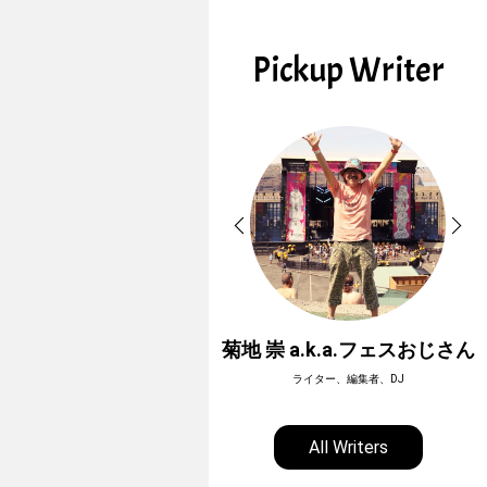
Pickup Writer
ホーボージュン
菊地 崇 a.k.a.フェスおじさん
全天候型アウトドアライター
ライター、編集者、DJ
All Writers