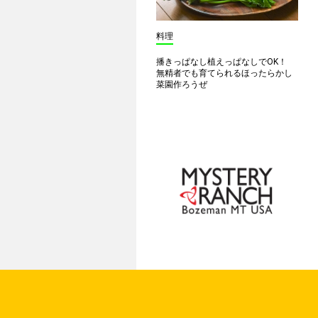
料理
播きっぱなし植えっぱなしでOK！
無精者でも育てられるほったらかし
菜園作ろうぜ