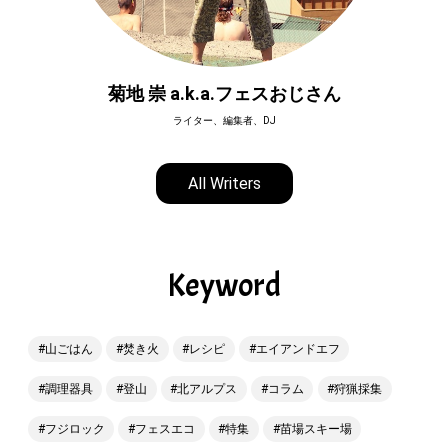
菊地 崇 a.k.a.フェスおじさん
ライター、編集者、DJ
All Writers
Keyword
山ごはん
焚き火
レシピ
エイアンドエフ
調理器具
登山
北アルプス
コラム
狩猟採集
フジロック
フェスエコ
特集
苗場スキー場