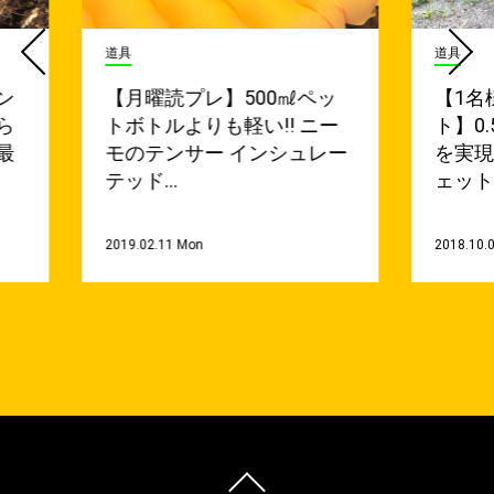
道具
道具
ン
【月曜読プレ】500㎖ペッ
【1名
ら
トボトルよりも軽い!! ニー
ト】0
最
モのテンサー インシュレー
を実現
テッド…
ェット
2019.02.11 Mon
2018.10.