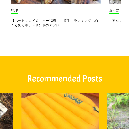
料理
山と雪
【ホットサンドメニュー13戦！ 勝手にランキング】め
「アルプス一
くるめくホットサンドのアツい...
Recommended Posts