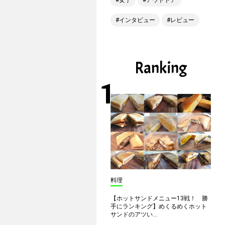
女子
アウトドア
インタビュー
レビュー
Ranking
料理
【ホットサンドメニュー13戦！ 勝
手にランキング】めくるめくホット
サンドのアツい...