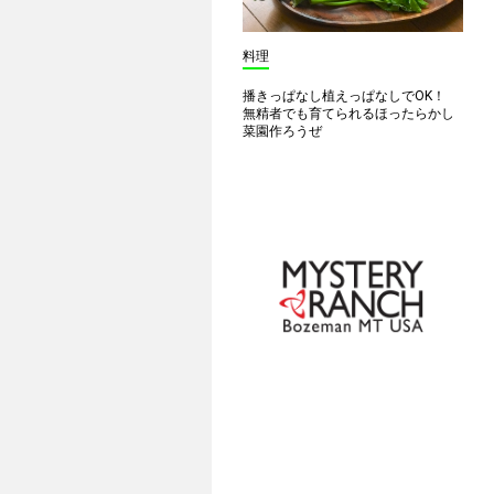
料理
播きっぱなし植えっぱなしでOK！
無精者でも育てられるほったらかし
菜園作ろうぜ