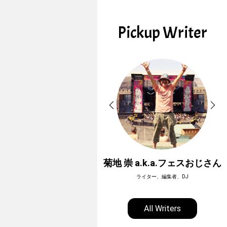
Pickup Writer
ホーボージュン
菊地 崇 a.k.a.フェスおじさん
全天候型アウトドアライター
ライター、編集者、DJ
All Writers