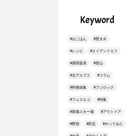
Keyword
山ごはん
焚き火
レシピ
エイアンドエフ
調理器具
登山
北アルプス
コラム
狩猟採集
フジロック
フェスエコ
特集
苗場スキー場
アウトドア
野宿
防災
やってみた