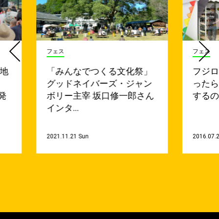
フェス
フェス
天地
「みんなでつくる文化祭」
フジ
グッドネイバーズ・ジャン
ったら
発
ボリー主宰 坂口修一郎さん
する
インタ…
2021.11.21 Sun
2016.07.