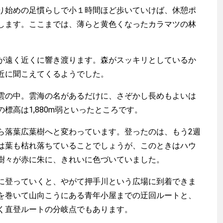
始めの足慣らしで小１時間ほど歩いていけば、休憩ポ
します。ここまでは、薄らと黄色くなったカラマツの林
。
遠く近くに響き渡ります。森がスッキリとしているか
近に聞こえてくるようでした。
の中。雲海の名があるだけに、さぞかし長めもよいは
標高は1,880m弱といったところです。
落葉広葉樹へと変わっています。登ったのは、もう2週
は葉も枯れ落ちていることでしょうが、このときはハウ
渡辺信吾
樹々が赤に朱に、きれいに色づいていました。
アウトドア系野良ライター
登っていくと、やがて押手川という広場に到着できま
を巻いて山向こうにある青年小屋までの迂回ルートと、
く直登ルートの分岐点でもあります。