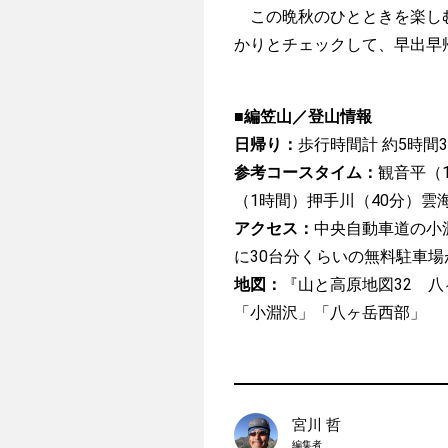
この晩秋のひとときを楽しむ
かりとチェックして、早出早
■編笠山／登山情報
日帰り：
歩行時間計 約5時間3
参考コースタイム：
観音平（
（1時間）押手川（40分）雲
アクセス：
中央自動車道の小淵
に30台分くらいの無料駐車
地図：
『山と高原地図32 八
「小淵沢」「八ヶ岳西部」
宮川 哲
編集者