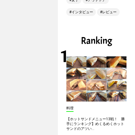
女子
アウトドア
インタビュー
レビュー
Ranking
料理
【ホットサンドメニュー13戦！ 勝
手にランキング】めくるめくホット
サンドのアツい...