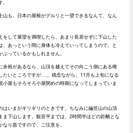
す。
山も。日本の屋根がグルリと一望できるなんて、なん
をして展望を満喫したら、あまり長居せずに下山した
は、あっという間に身体も冷えていってしまうので。と
かぶっているかもしれません。
余裕があるなら、山頂を越えてその向こう側にある権
したいところですが……。残念ながら、11月も上旬になる
現小屋もそろそろ小屋閉めの時期になってしまっていま
はいまがギリギリのときです。ちなみに編笠山の山頂
まま下山します。観音平までは、2時間半ほどの距離とな
かなり急ですので、ご注意を。