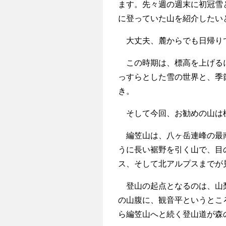
ます。先々週の週末に初冠雪
に登っていた山を紹介したい
大丈夫、麓からでも日帰り
この時期は、標高を上げるに
っすらとした雪の世界と、季
き。
そして今回、お勧めの山は標高
編笠山は、八ヶ岳連峰の最南
うに長い裾野を引く山で、目
ス、そして北アルプスまでが
登山の起点となるのは、山梨
の山腹に、観音平というとこ
ら編笠山へと続く登山道が森