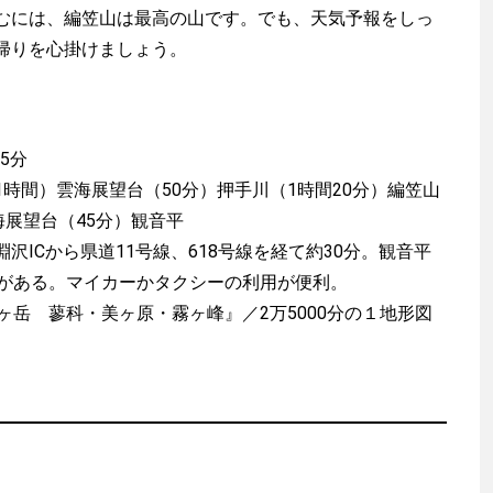
には、編笠山は最高の山です。でも、天気予報をしっ
帰りを心掛けましょう。
5分
1時間）雲海展望台（50分）押手川（1時間20分）編笠山
海展望台（45分）観音平
沢ICから県道11号線、618号線を経て約30分。観音平
場がある。マイカーかタクシーの利用が便利。
ヶ岳 蓼科・美ヶ原・霧ヶ峰』／2万5000分の１地形図