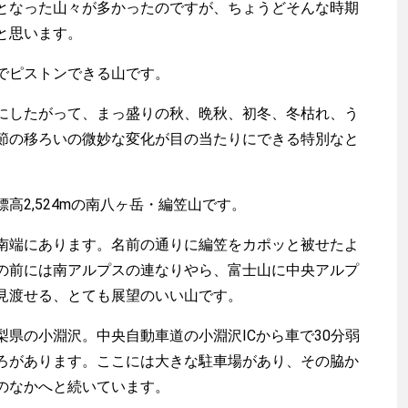
となった山々が多かったのですが、ちょうどそんな時期
と思います。
でピストンできる山です。
したがって、まっ盛りの秋、晩秋、初冬、冬枯れ、う
節の移ろいの微妙な変化が目の当たりにできる特別なと
2,524mの南八ヶ岳・編笠山です。
端にあります。名前の通りに編笠をカポッと被せたよ
の前には南アルプスの連なりやら、富士山に中央アルプ
見渡せる、とても展望のいい山です。
県の小淵沢。中央自動車道の小淵沢ICから車で30分弱
ろがあります。ここには大きな駐車場があり、その脇か
のなかへと続いています。