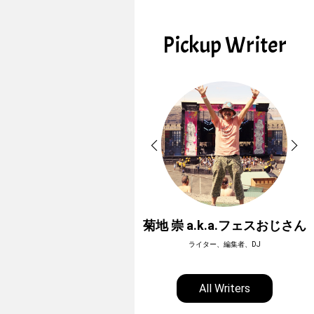
Pickup Writer
ホーボージュン
菊地 崇 a.k.a.フェスおじさん
全天候型アウトドアライター
ライター、編集者、DJ
All Writers