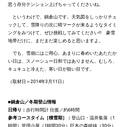
思う存分テンション上げちゃってくださいね。
というわけで、鍋倉山です。天気図をしっかりチェ
ックして、雪降りの次に晴マークが来るようなタイミ
ングをみつけて、ぜひ挑戦してみてください!! 豪雪
地帯だけに、まだまだ楽しめると思いますよ。
でも、雪崩にはご用心。あまりに春めいたあたたか
い日は、スノーシュー日和ではありません。むしろ、
キュキュと冷えた、寒い日が狙い目です。
（取材日＝2014年3月11日）
■鍋倉山／冬期登山情報
日帰り：
歩行時間計 往復／約6時間
参考コースタイム［積雪期］：
登山口・温井集落（1
時間）管理小屋（1時間30分）巨木の森稜線（30分）