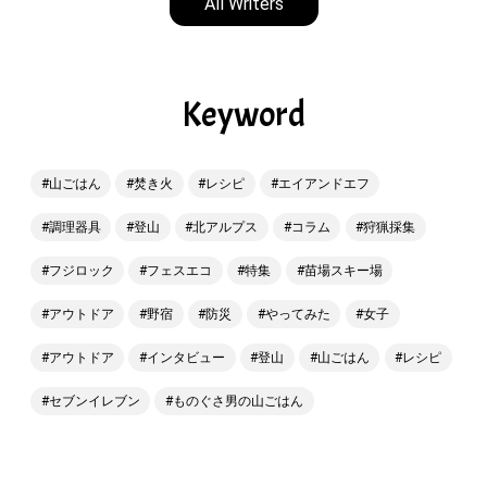
All Writers
Keyword
山ごはん
焚き火
レシピ
エイアンドエフ
調理器具
登山
北アルプス
コラム
狩猟採集
フジロック
フェスエコ
特集
苗場スキー場
アウトドア
野宿
防災
やってみた
女子
アウトドア
インタビュー
登山
山ごはん
レシピ
セブンイレブン
ものぐさ男の山ごはん