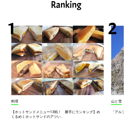
Ranking
料理
山と雪
【ホットサンドメニュー13戦！ 勝手にランキング】め
「アルプス一
くるめくホットサンドのアツい...