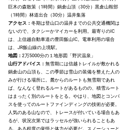
巨木の森散策（1時間）鍋倉山頂（30分）黒倉山鞍部
（1時間）林道出合（30分）温井集落
アクセス：
冬期は登山口の温井までの公共交通機関は
ないので、タクシーかマイカーを利用。最寄りのIC
は、上信越自動車道の豊田飯山IC。電車利用の場合
は、JR飯山線の上境駅。
地図：
2万5000分の１地形図「野沢温泉」
山行アドバイス：
無雪期には信越トレイルが敷かれる
鍋倉山の山頂も、この季節は雪山の装備を整えた人の
みが行ける場所に。麓からのルートも無雪期であれ
ば、なんなく登れるルートがあるものの、積雪ルート
はまったく別のルートをとる。やはり、地図とコンパ
スを使ってのルートファインディングの技術が必要。
人気のある山なので、トレースが付いている場合もあ
るが、状況次第ではラッセルが強いられることもあ
る。ある程度の覚悟と体力が必要だ。スノーシューと