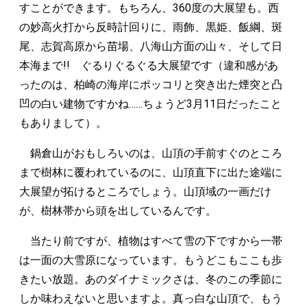
すことができます。もちろん、360度の大展望も。西
の妙高火打から反時計回りに、雨飾、黒姫、飯綱、斑
尾、志賀高原から苗場、八海山方面の山々、そして日
本海まで!! ぐるりぐるぐる大展望です（違和感があ
ったのは、柏崎の海岸にポッコリと突き出た煙突と凸
凹の白い建物ですかね……ちょうど3月11日だったこと
もありまして）。
鍋倉山がおもしろいのは、山頂の手前すぐのところ
まで樹林に覆われているのに、山頂直下に出た途端に
大展望が拓けるところでしょう。山頂域の一画だけ
が、樹林帯から頭を出しているんです。
当たり前ですが、植物はすべて雪の下ですから一帯
は一面の大雪原になっています。もうどこもここも歩
きたい放題。あのダイナミックさは、冬のこの季節に
しか味わえないと思いますよ。真っ白な山頂で、もう