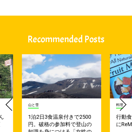
Recommended Posts
山と雪
料理
ん
1泊2日3食温泉付きで2500
行動
頂
円。破格の参加料で登山の
にReM
知識を身につける「女性の