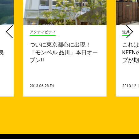
アクティビティ
道具
！
ついに東京都心に出現！
これ
良
「モンベル 品川」本日オー
KEE
プン!!
プが
2013.06.28 Fri
2013.12.