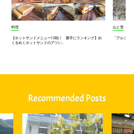
料理
山と雪
【ホットサンドメニュー13戦！ 勝手にランキング】め
「アルプス一
くるめくホットサンドのアツい...
Recommended Posts