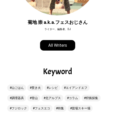
森山憲一
登山ライター
All Writers
Keyword
山ごはん
焚き火
レシピ
エイアンドエフ
調理器具
登山
北アルプス
コラム
狩猟採集
フジロック
フェスエコ
特集
苗場スキー場