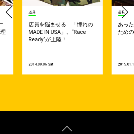
道具
カルチ
れの
あったかい♪寝袋を維持する
フジ
e
ためのオシャレな収納方法
ル・
EC
ども
2015.01.15 Thu
2014.0