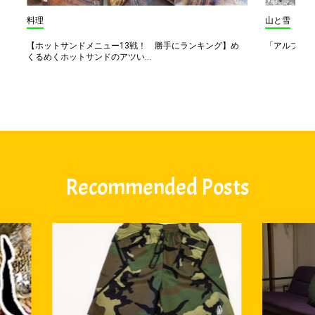
料理
山と雪
【ホットサンドメニュー13戦！ 勝手にランキング】め
「アルプス一
くるめくホットサンドのアツい...
Recommended Posts