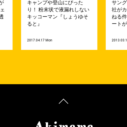
が
キャンプや登山にぴった
サン
フェ
り！ 粉末状で液漏れしない
社が
透
キッコーマン『しょうゆそ
ねる件
ると』
ートが
2017.04.17 Mon
2013.03.