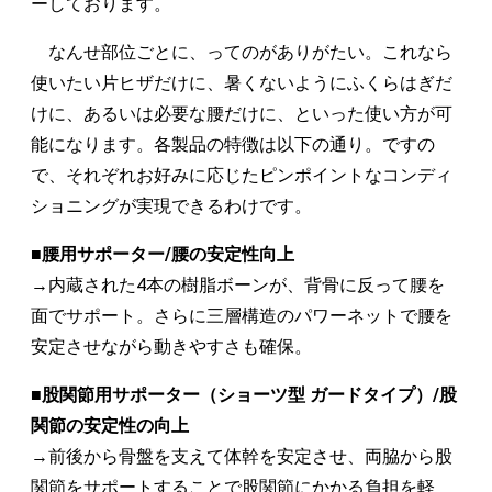
ーしております。
なんせ部位ごとに、ってのがありがたい。これなら
使いたい片ヒザだけに、暑くないようにふくらはぎだ
けに、あるいは必要な腰だけに、といった使い方が可
能になります。各製品の特徴は以下の通り。ですの
で、それぞれお好みに応じたピンポイントなコンディ
ショニングが実現できるわけです。
■腰用サポーター/腰の安定性向上
→内蔵された4本の樹脂ボーンが、背骨に反って腰を
面でサポート。さらに三層構造のパワーネットで腰を
安定させながら動きやすさも確保。
■股関節用サポーター（ショーツ型 ガードタイプ）/股
関節の安定性の向上
→前後から骨盤を支えて体幹を安定させ、両脇から股
関節をサポートすることで股関節にかかる負担を軽