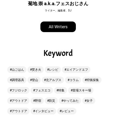
菊地 崇 a.k.a.フェスおじさん
ライター、編集者、DJ
All Writers
Keyword
山ごはん
焚き火
レシピ
エイアンドエフ
調理器具
登山
北アルプス
コラム
狩猟採集
フジロック
フェスエコ
特集
苗場スキー場
アウトドア
野宿
防災
やってみた
女子
アウトドア
インタビュー
レビュー