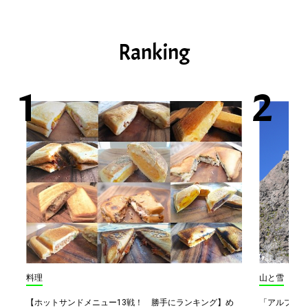
Ranking
料理
山と雪
【ホットサンドメニュー13戦！ 勝手にランキング】め
「アルプス一