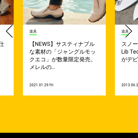
道具
道具
仕
【NEWS】サスティナブル
スノ
な素材の「ジャングルモッ
Lib 
クエコ」が数量限定発売。
がデ
メレルの…
2021.01.29 Fri
2013.06.