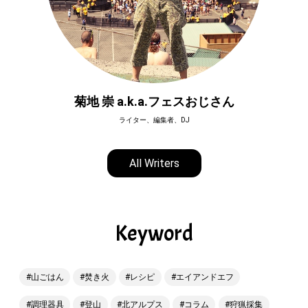
菊地 崇 a.k.a.フェスおじさん
ライター、編集者、DJ
All Writers
Keyword
山ごはん
焚き火
レシピ
エイアンドエフ
調理器具
登山
北アルプス
コラム
狩猟採集