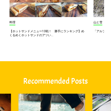
料理
山と雪
【ホットサンドメニュー13戦！ 勝手にランキング】め
「アルプス一
くるめくホットサンドのアツい...
Recommended Posts