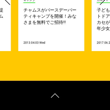
提
チャムスがバースデーパー
子ど
ム
ティキャンプを開催！みな
トド
さまを無料でご招待!!
カセ
年少女
2013.04.03 Wed
2017.06.2