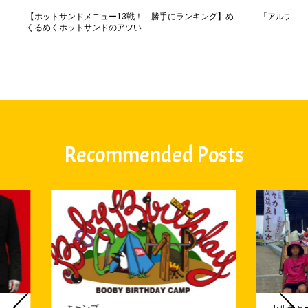
【ホットサンドメニュー13戦！ 勝手にランキング】め
「アルプス一
くるめくホットサンドのアツい...
Recommended Posts
キャンプ
カルチャ