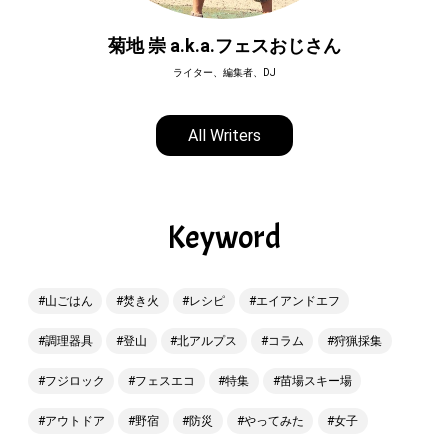
菊地 崇 a.k.a.フェスおじさん
ライター、編集者、DJ
All Writers
Keyword
山ごはん
焚き火
レシピ
エイアンドエフ
調理器具
登山
北アルプス
コラム
狩猟採集
フジロック
フェスエコ
特集
苗場スキー場
アウトドア
野宿
防災
やってみた
女子