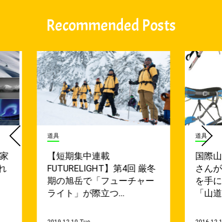
Recommended Posts
道具
道具
真家
【短期集中連載
国際
れ
FUTURELIGHT】第4回 厳冬
さん
」
期の旭岳で「フューチャー
を手
ライト」が際立つ…
「山道