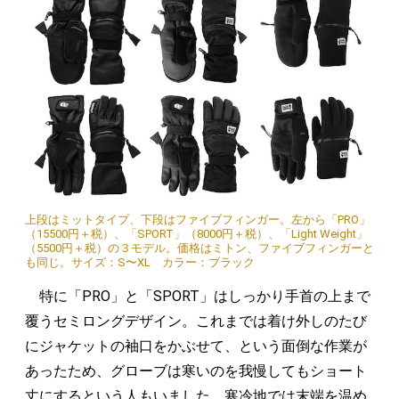
上段はミットタイプ、下段はファイブフィンガー。左から「PRO」
（15500円＋税）、「SPORT」（8000円＋税）、「Light Weight」
（5500円＋税）の３モデル。価格はミトン、ファイブフィンガーと
も同じ。サイズ：S〜XL カラー：ブラック
特に「PRO」と「SPORT」はしっかり手首の上まで
覆うセミロングデザイン。これまでは着け外しのたび
にジャケットの袖口をかぶせて、という面倒な作業が
あったため、グローブは寒いのを我慢してもショート
丈にするという人もいました。寒冷地では末端を温め