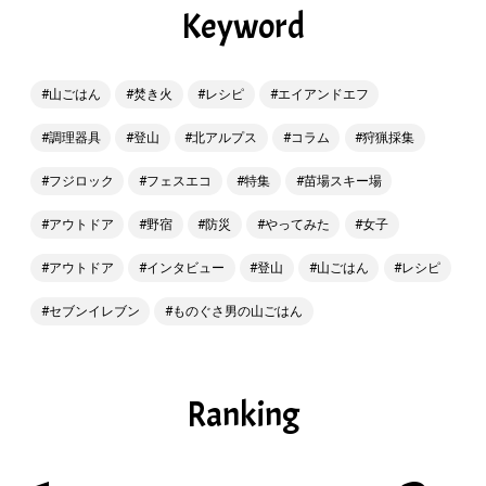
Keyword
山ごはん
焚き火
レシピ
エイアンドエフ
調理器具
登山
北アルプス
コラム
狩猟採集
フジロック
フェスエコ
特集
苗場スキー場
アウトドア
野宿
防災
やってみた
女子
アウトドア
インタビュー
登山
山ごはん
レシピ
セブンイレブン
ものぐさ男の山ごはん
Ranking