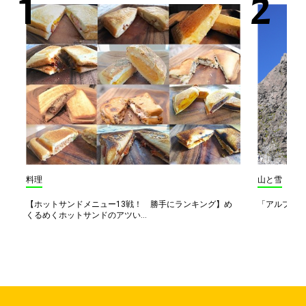
料理
山と雪
【ホットサンドメニュー13戦！ 勝手にランキング】め
「アルプス一
くるめくホットサンドのアツい...