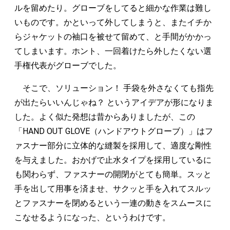
ルを留めたり。グローブをしてると細かな作業は難し
いものです。かといって外してしまうと、またイチか
らジャケットの袖口を被せて留めて、と手間がかかっ
てしまいます。ホント、一回着けたら外したくない選
手権代表がグローブでした。
そこで、ソリューション！ 手袋を外さなくても指先
が出たらいいんじゃね？ というアイデアが形になりま
した。よく似た発想は昔からありましたが、この
「HAND OUT GLOVE（ハンドアウトグローブ）」はフ
ァスナー部分に立体的な縫製を採用して、適度な剛性
を与えました。おかげで止水タイプを採用しているに
も関わらず、ファスナーの開閉がとても簡単。スッと
手を出して用事を済ませ、サクッと手を入れてスルッ
とファスナーを閉めるという一連の動きをスムースに
こなせるようになった、というわけです。