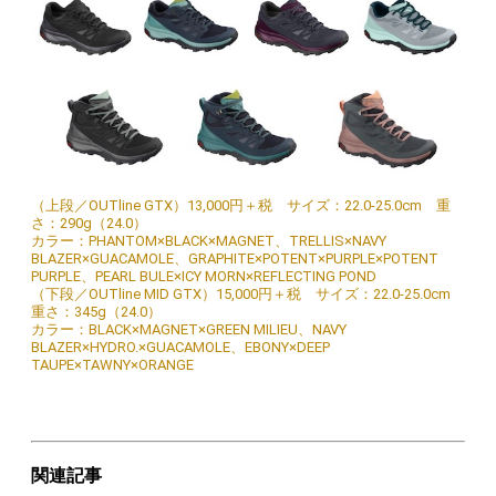
（上段／OUTline GTX）13,000円＋税 サイズ：22.0-25.0cm 重
さ：290g（24.0）
カラー：PHANTOM×BLACK×MAGNET、TRELLIS×NAVY
BLAZER×GUACAMOLE、GRAPHITE×POTENT×PURPLE×POTENT
PURPLE、PEARL BULE×ICY MORN×REFLECTING POND
（下段／OUTline MID GTX）15,000円＋税 サイズ：22.0-25.0cm
重さ：345g（24.0）
カラー：BLACK×MAGNET×GREEN MILIEU、NAVY
BLAZER×HYDRO.×GUACAMOLE、EBONY×DEEP
TAUPE×TAWNY×ORANGE
関連記事