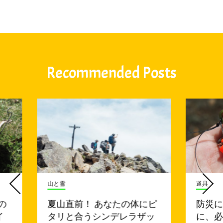
Recommended Posts
山と雪
道具
の
夏山直前！ あなたの体にピ
防災
イ
タリと合うシンデレラザッ
に、