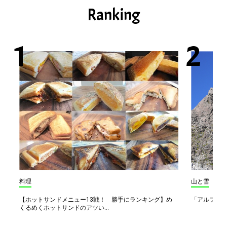
Ranking
料理
山と雪
【ホットサンドメニュー13戦！ 勝手にランキング】め
「アルプス一
くるめくホットサンドのアツい...