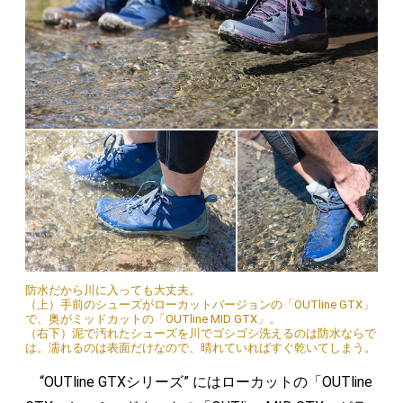
防水だから川に入っても大丈夫。
（上）手前のシューズがローカットバージョンの「OUTline GTX」
で、奥がミッドカットの「OUTline MID GTX」。
（右下）泥で汚れたシューズを川でゴシゴシ洗えるのは防水ならで
は。濡れるのは表面だけなので、晴れていればすぐ乾いてしまう。
“OUTline GTXシリーズ” にはローカットの「OUTline