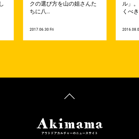
し
クの選び方を山の姐さんた
ル」
ちに八…
くべき
2017.06.30 Fri
2016.08.