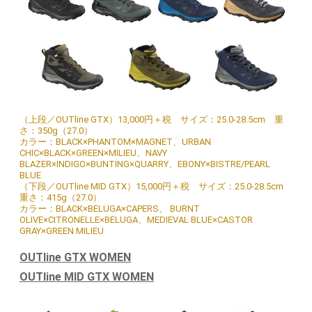
（上段／OUTline GTX）13,000円＋税 サイズ：25.0-28.5cm 重
さ：350g（27.0）
カラー：BLACK×PHANTOM×MAGNET、URBAN
CHIC×BLACK×GREEN×MILIEU、NAVY
BLAZER×INDIGO×BUNTING×QUARRY、EBONY×BISTRE/PEARL
BLUE
（下段／OUTline MID GTX）15,000円＋税 サイズ：25.0-28.5cm
重さ：415g（27.0）
カラー：BLACK×BELUGA×CAPERS、 BURNT
OLIVE×CITRONELLE×BELUGA、MEDIEVAL BLUE×CASTOR
GRAY×GREEN MILIEU
OUTline GTX WOMEN
OUTline MID GTX WOMEN