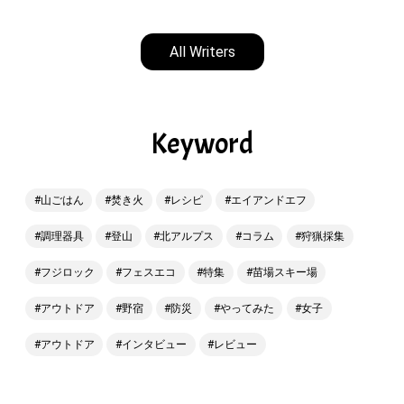
All Writers
Keyword
山ごはん
焚き火
レシピ
エイアンドエフ
調理器具
登山
北アルプス
コラム
狩猟採集
フジロック
フェスエコ
特集
苗場スキー場
アウトドア
野宿
防災
やってみた
女子
アウトドア
インタビュー
レビュー