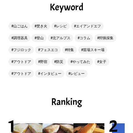
Keyword
山ごはん
焚き火
レシピ
エイアンドエフ
調理器具
登山
北アルプス
コラム
狩猟採集
フジロック
フェスエコ
特集
苗場スキー場
アウトドア
野宿
防災
やってみた
女子
アウトドア
インタビュー
レビュー
Ranking