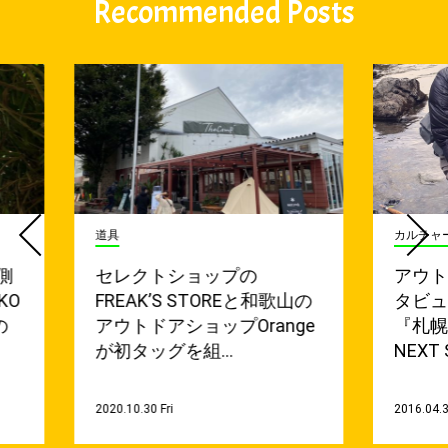
Recommended Posts
道具
カルチャ
側
セレクトショップの
アウ
KO
FREAK’S STOREと和歌山の
タビ
の
アウトドアショップOrange
『札
が初タッグを組…
NEXT 
2020.10.30 Fri
2016.04.3