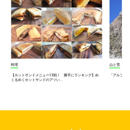
料理
山と雪
【ホットサンドメニュー13戦！ 勝手にランキング】め
「アルプス一
くるめくホットサンドのアツい...