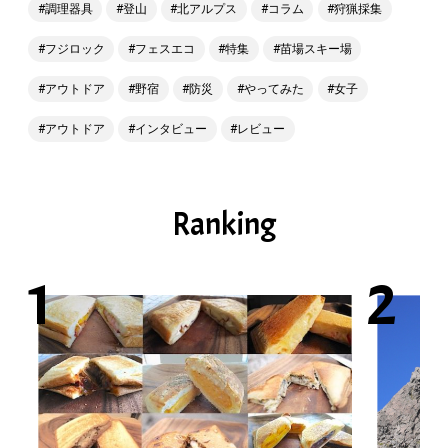
調理器具
登山
北アルプス
コラム
狩猟採集
フジロック
フェスエコ
特集
苗場スキー場
アウトドア
野宿
防災
やってみた
女子
アウトドア
インタビュー
レビュー
Ranking