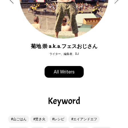
菊地 崇 a.k.a.フェスおじさん
ライター、編集者、DJ
All Writers
Keyword
山ごはん
焚き火
レシピ
エイアンドエフ