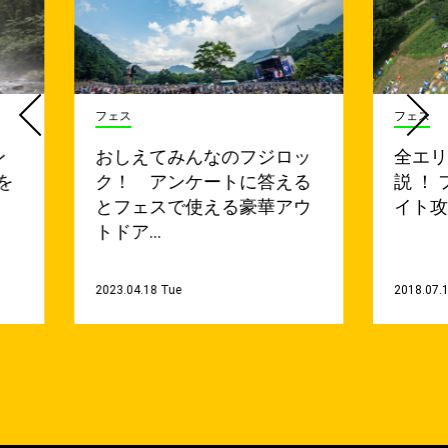
フェス
フェス
ン
おしえてみんなのフジロッ
全エ
を
ク！ アンケートに答える
説 ！
とフェスで使える豪華アウ
イト
トドア…
2023.04.18 Tue
2018.07.1