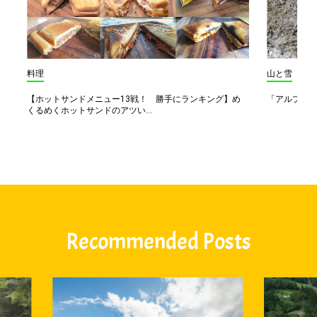
料理
山と雪
【ホットサンドメニュー13戦！ 勝手にランキング】め
「アルプス一
くるめくホットサンドのアツい...
Recommended Posts