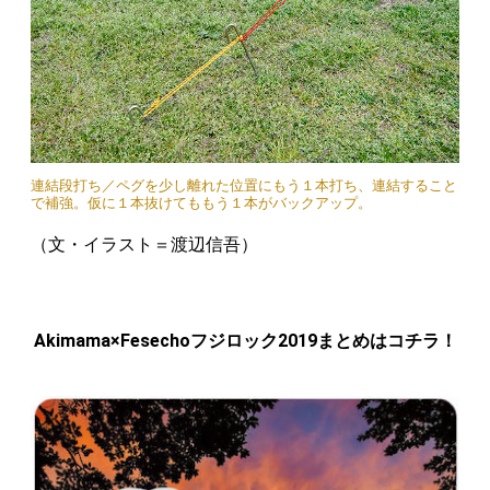
連結段打ち／ペグを少し離れた位置にもう１本打ち、連結すること
で補強。仮に１本抜けてももう１本がバックアップ。
（文・イラスト＝渡辺信吾）
Akimama×Fesechoフジロック2019まとめはコチラ！