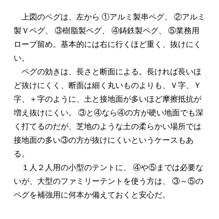
上図のペグは、左から ①アルミ製串ペグ、 ②アルミ
製Ｖペグ、 ③樹脂製ペグ、 ④鋳鉄製ペグ、 ⑤業務用
ロープ留め。基本的には右に行くほど重く、抜けにく
い。
ペグの効きは、長さと断面による。長ければ長いほ
ど抜けにくく、断面は細く丸いものよりも、Ｖ字、Ｙ
字、＋字のように、土と接地面が多いほど摩擦抵抗が
増え抜けにくい。 ③と④なら④の方が硬い地面でも深
く打てるのだが、芝地のような土の柔らかい場所では
接地面の多い③の方が抜けにくいというケースもあ
る。
１人２人用の小型のテントに、 ④や⑤までは必要な
いが、大型のファミリーテントを使う方は、 ③～⑤の
ペグを補強用に何本か備えておくと安心だ。