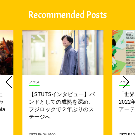
Recommended Posts
フェス
フェス
に
【STUTSインタビュー】バ
「世
ャ
ンドとしての成熟を深め、
202
ia
フジロックで２年ぶりのス
アー
テージへ
2023.06.26 Mon
2022.07.