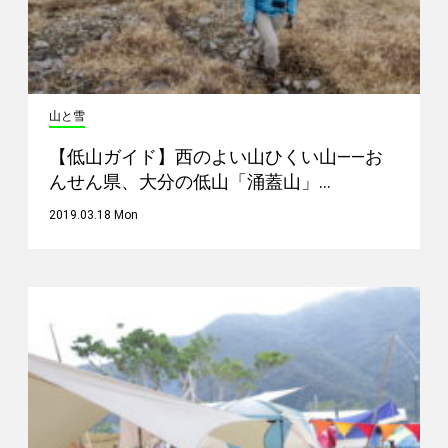
山と雪
【低山ガイド】西のよい山ひくい山——お
んせん県、大分の低山「涌蓋山」…
2019.03.18 Mon