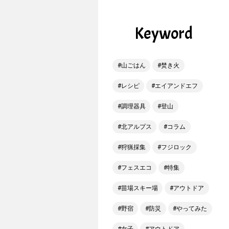
Keyword
山ごはん
焚き火
レシピ
エイアンドエフ
調理器具
登山
北アルプス
コラム
狩猟採集
フジロック
フェスエコ
特集
苗場スキー場
アウトドア
野宿
防災
やってみた