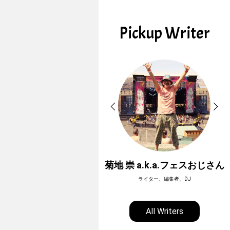
Pickup Writer
ホーボージュン
菊地 崇 a.k.a.フェスおじさん
全天候型アウトドアライター
ライター、編集者、DJ
All Writers