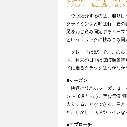
気ルートの「ブラック＆ホワイト（5.
ラブでグレード以上に難しく感じる
今回紹介するのは、廻り目平
クライミングと呼ばれ、岩の
足をねじ込み固定するムーブ
というクラックに挟みこみ固
グレードは5.9+で、この
ト。週末の日中はほぼ順番待
イに走るクラックはなかなか
■シーズン
快適に登れるシーズンは、４
５〜10月だろう。実は営業
入りすることができる。寒さ
だ。しかし、水場やトイレな
■アプローチ