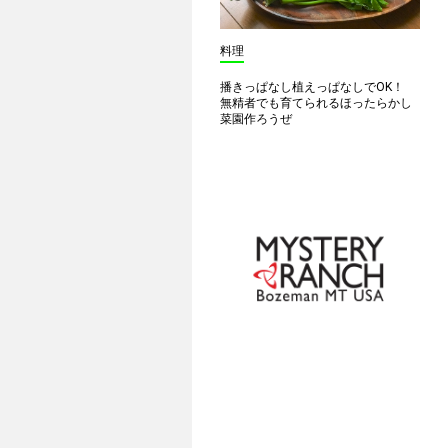
料理
播きっぱなし植えっぱなしでOK！
無精者でも育てられるほったらかし
菜園作ろうぜ