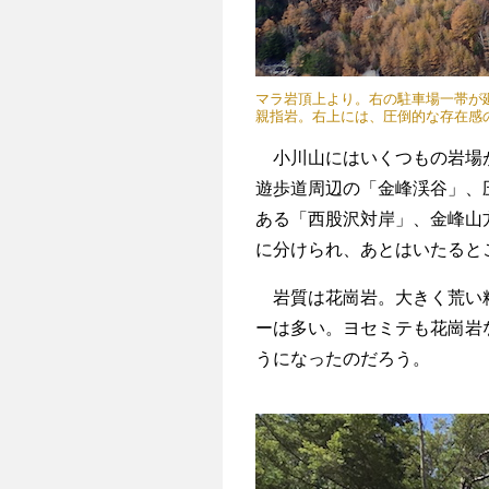
マラ岩頂上より。右の駐車場一帯が
親指岩。右上には、圧倒的な存在感
小川山にはいくつもの岩場が
遊歩道周辺の「金峰渓谷」、
ある「西股沢対岸」、金峰山
に分けられ、あとはいたると
岩質は花崗岩。大きく荒い粒
ーは多い。ヨセミテも花崗岩
うになったのだろう。