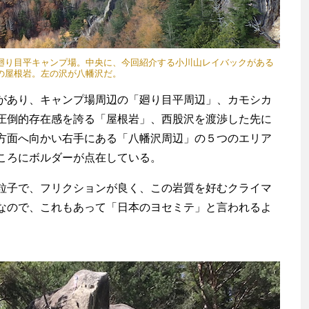
廻り目平キャンプ場。中央に、今回紹介する小川山レイバックがある
の屋根岩。左の沢が八幡沢だ。
あり、キャンプ場周辺の「廻り目平周辺」、カモシカ
圧倒的存在感を誇る「屋根岩」、西股沢を渡渉した先に
方面へ向かい右手にある「八幡沢周辺」の５つのエリア
ころにボルダーが点在している。
子で、フリクションが良く、この岩質を好むクライマ
なので、これもあって「日本のヨセミテ」と言われるよ