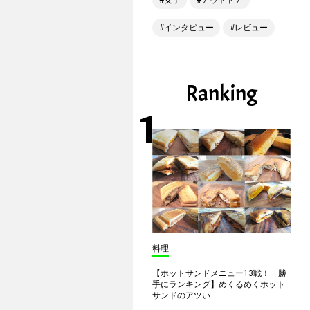
女子
アウトドア
インタビュー
レビュー
Ranking
料理
【ホットサンドメニュー13戦！ 勝
手にランキング】めくるめくホット
サンドのアツい...