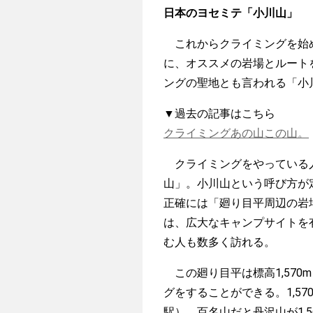
日本のヨセミテ「小川山」
これからクライミングを始め
に、オススメの岩場とルート
ングの聖地とも言われる「小
▼過去の記事はこちら
クライミングあの山この山。
クライミングをやっている人
山」。小川山という呼び方が
正確には「廻り目平周辺の岩
は、広大なキャンプサイトを
む人も数多く訪れる。
この廻り目平は標高1,57
グをすることができる。1,5
駅）、百名山だと丹沢山が1,