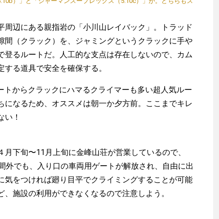
10b）」と「ジャーマンスープレックス（5.10c）」が。どちらもス
。
周辺にある親指岩の「小川山レイバック」。トラッド
隙間（クラック）を、ジャミングというクラックに手や
で登るルートだ。人工的な支点は存在しないので、カム
定する道具で安全を確保する。
ルートからクラックにハマるクライマーも多い超人気ルー
ちになるため、オススメは朝一か夕方前。ここまでキレ
ない！
月下旬〜11月上旬に金峰山荘が営業しているので、
期間外でも、入り口の車両用ゲートが解放され、自由に出
に気をつければ廻り目平でクライミングすることが可能
ど、施設の利用ができなくなるので注意しよう。