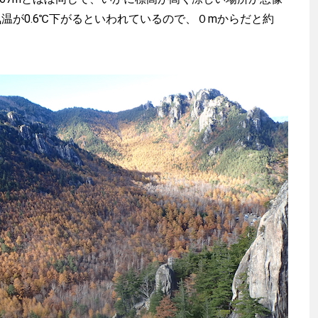
気温が0.6℃下がるといわれているので、０mからだと約
渡辺信吾
アウトドア系野良ライター