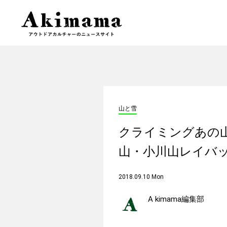
山と雪
クライミングあの
山・小川山レイバ
2018.09.10 Mon
A kimama編集部