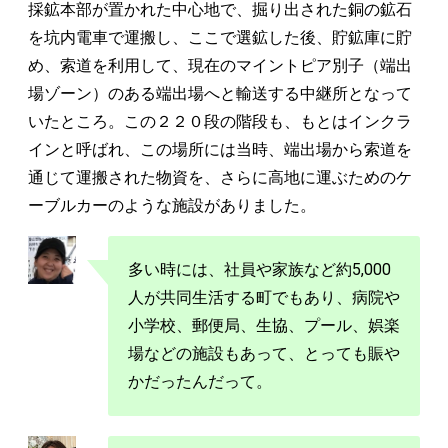
採鉱本部が置かれた中心地で、掘り出された銅の鉱石
を坑内電車で運搬し、ここで選鉱した後、貯鉱庫に貯
め、索道を利用して、現在のマイントピア別子（端出
場ゾーン）のある端出場へと輸送する中継所となって
いたところ。この２２０段の階段も、もとはインクラ
インと呼ばれ、この場所には当時、端出場から索道を
通じて運搬された物資を、さらに高地に運ぶためのケ
ーブルカーのような施設がありました。
多い時には、社員や家族など約5,000
人が共同生活する町でもあり、病院や
小学校、郵便局、生協、プール、娯楽
場などの施設もあって、とっても賑や
かだったんだって。