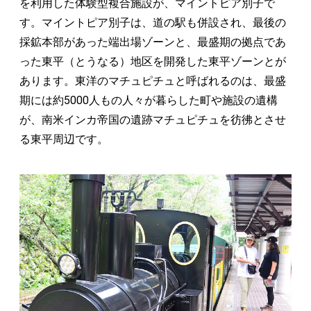
を利用した体験型複合施設が、マイントピア別子で
す。マイントピア別子は、道の駅も併設され、最後の
採鉱本部があった端出場ゾーンと、最盛期の拠点であ
った東平（とうなる）地区を開発した東平ゾーンとが
あります。東洋のマチュピチュと呼ばれるのは、最盛
期には約5000人もの人々が暮らした町や施設の遺構
が、南米インカ帝国の遺跡マチュピチュを彷彿とさせ
る東平周辺です。