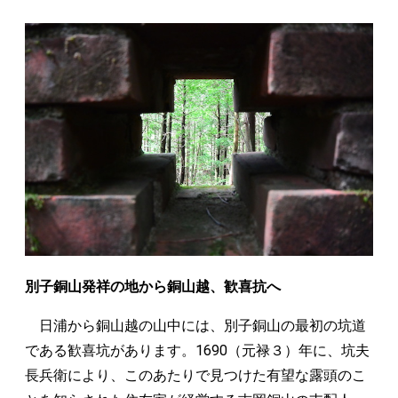
別子銅山発祥の地から銅山越、歓喜抗へ
日浦から銅山越の山中には、別子銅山の最初の坑道
である歓喜坑があります。1690（元禄３）年に、坑夫
長兵衛により、このあたりで見つけた有望な露頭のこ