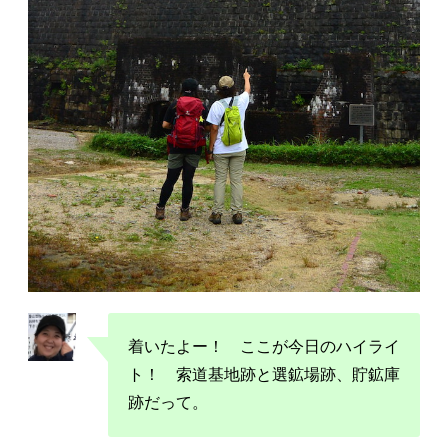
着いたよー！ ここが今日のハイライ
ト！ 索道基地跡と選鉱場跡、貯鉱庫
跡だって。