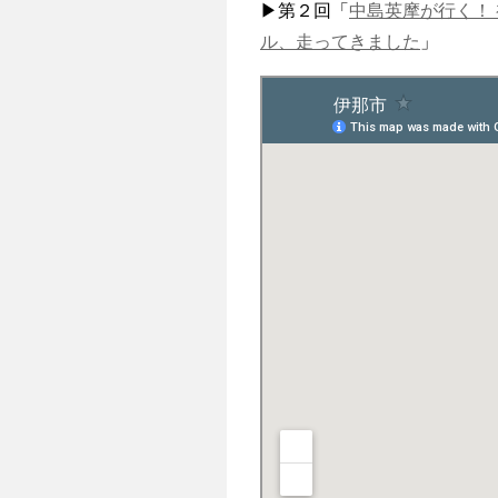
▶第２回「
中島英摩が行く！
ル、走ってきました
」