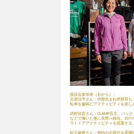
座談会参加者（右から）：
北原涼平さん：伊那生まれ伊那育ち
転車を趣味にアクティビティを楽し
武村信宏さん：CLAMP店主。バッ
などで働いた後に長野へ移住。201
ウトドアアクティビティを提案する
松元麻希さん：都内の出版社を退職後