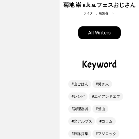
ホーボージュン
菊地 崇 a.k.a.フェスおじさん
全天候型アウトドアライター
ライター、編集者、DJ
All Writers
Keyword
山ごはん
焚き火
レシピ
エイアンドエフ
調理器具
登山
北アルプス
コラム
狩猟採集
フジロック