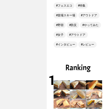
フェスエコ
特集
苗場スキー場
アウトドア
野宿
防災
やってみた
女子
アウトドア
インタビュー
レビュー
Ranking