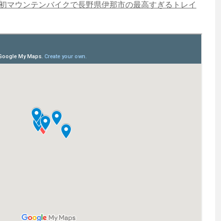
 初マウンテンバイクで長野県伊那市の最高すぎるトレイ
渡辺信吾
アウトドア系野良ライター