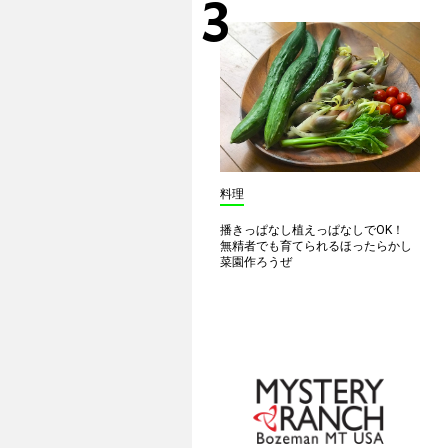
料理
播きっぱなし植えっぱなしでOK！
無精者でも育てられるほったらかし
菜園作ろうぜ