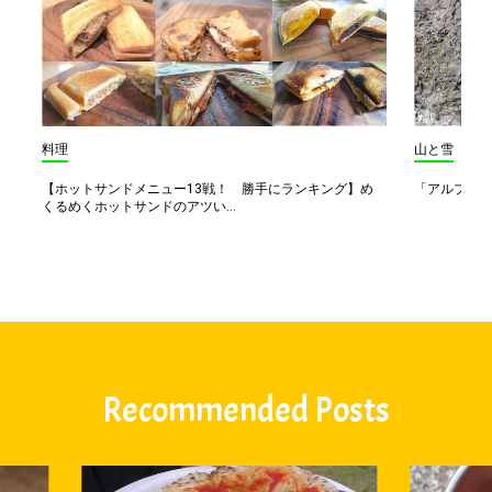
料理
山と雪
【ホットサンドメニュー13戦！ 勝手にランキング】め
「アルプス一
くるめくホットサンドのアツい...
Recommended Posts