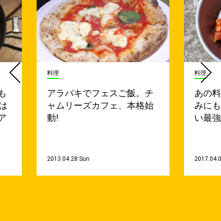
料理
料理
も
アラバキでフェスご飯。チ
あの
は
ャムリーズカフェ、本格始
みにも
ア
動!
い最
2013.04.28 Sun
2017.04.