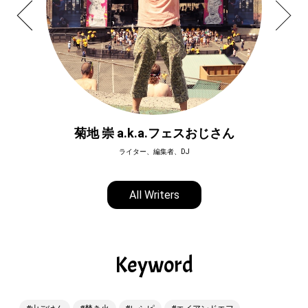
菊地 崇 a.k.a.フェスおじさん
ライター、編集者、DJ
All Writers
Keyword