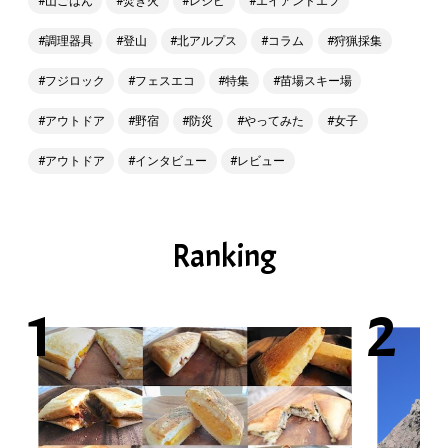
山ごはん
焚き火
レシピ
エイアンドエフ
調理器具
登山
北アルプス
コラム
狩猟採集
フジロック
フェスエコ
特集
苗場スキー場
アウトドア
野宿
防災
やってみた
女子
アウトドア
インタビュー
レビュー
Ranking