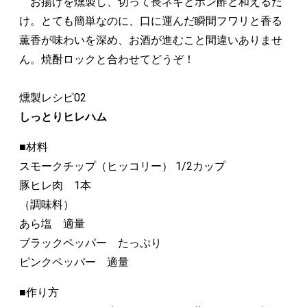
お揚げを燻製し、切って長ネギとポン酢と和えるだ
け。とても簡単なのに、口に運んだ瞬間フワリと香る
薫香が味わいを深め、お酒が進むこと間違いありませ
ん。焼酎ロックと合わせてどうぞ！
燻製レシピ02
しっとりヒレハム
■材料
スモークチップ（ヒッコリー） 1/2カップ
豚ヒレ肉 1本
（調味料）
あら塩 適量
ブラックペッパー たっぷり
ピンクペッパー 適量
■作り方