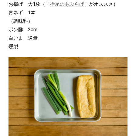
お揚げ 大1枚（「
栃尾のあぶらげ
」がオススメ）
青ネギ 1本
（調味料）
ポン酢 20ml
白ごま 適量
燻製