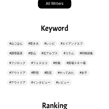
All Writers
Keyword
山ごはん
焚き火
レシピ
エイアンドエフ
調理器具
登山
北アルプス
コラム
狩猟採集
フジロック
フェスエコ
特集
苗場スキー場
アウトドア
野宿
防災
やってみた
女子
アウトドア
インタビュー
レビュー
Ranking