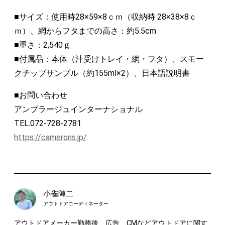
■サイズ：使用時28×59×8ｃｍ（収納時 28×38×8ｃ
ｍ）、網からフタまでの高さ：約5.5cm
■重さ：2,540ｇ
■付属品：本体（汁受けトレイ・網・フタ）、スモー
クチップサンプル（約155ml×2）、日本語説明書
■お問い合わせ
アンプラージュインターナショナル
TEL.072-728-2781
https://camerons.jp/
小雀陣二
アウトドアコーディネーター
アウトドアメーカー勤務後、広告、CMなどアウトドアに関す