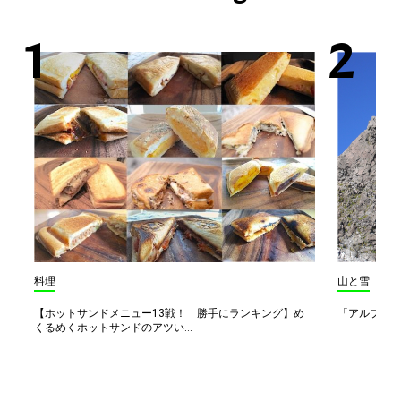
料理
山と雪
【ホットサンドメニュー13戦！ 勝手にランキング】め
「アルプス一
くるめくホットサンドのアツい...