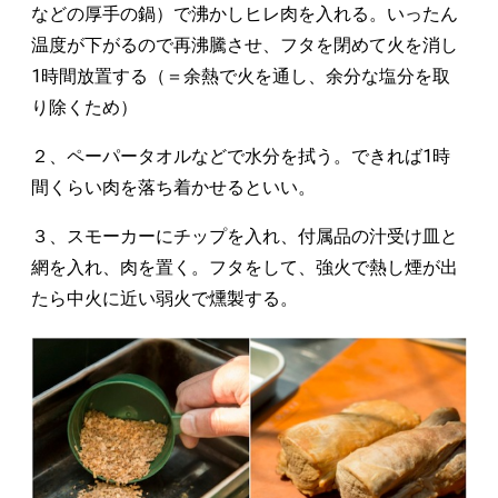
などの厚手の鍋）で沸かしヒレ肉を入れる。いったん
温度が下がるので再沸騰させ、フタを閉めて火を消し
1時間放置する（＝余熱で火を通し、余分な塩分を取
り除くため）
２、ペーパータオルなどで水分を拭う。できれば1時
間くらい肉を落ち着かせるといい。
３、スモーカーにチップを入れ、付属品の汁受け皿と
網を入れ、肉を置く。フタをして、強火で熱し煙が出
たら中火に近い弱火で燻製する。