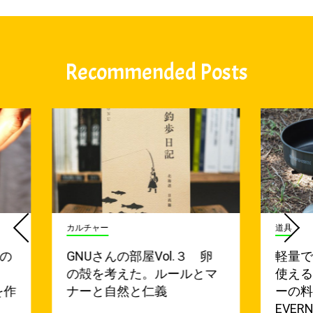
Recommended Posts
カルチャー
道具
点の
GNUさんの部屋Vol.３ 卵
軽量
の殻を考えた。ルールとマ
使え
を作
ナーと自然と仁義
ーの
EVER