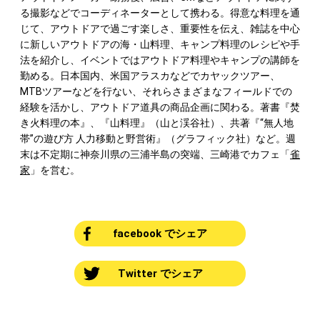
る撮影などでコーディネーターとして携わる。得意な料理を通
じて、アウトドアで過ごす楽しさ、重要性を伝え、雑誌を中心
に新しいアウトドアの海・山料理、キャンプ料理のレシピや手
法を紹介し、イベントではアウトドア料理やキャンプの講師を
勤める。日本国内、米国アラスカなどでカヤックツアー、
MTBツアーなどを行ない、それらさまざまなフィールドでの
経験を活かし、アウトドア道具の商品企画に関わる。著書『焚
き火料理の本』、『山料理』（山と渓谷社）、共著『“無人地
帯”の遊び方 人力移動と野営術』（グラフィック社）など。週
末は不定期に神奈川県の三浦半島の突端、三崎港でカフェ「
雀
家
」を営む。
facebook でシェア
Twitter でシェア