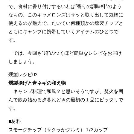
で、食材に香り付けするいわば“香りの調味料”のよう
なもの。このキャメロンズはサッと取り出して気軽に
使えるのが魅力で、たいてい何種類かの燻製チップと
ともにキャンプに携帯していくアイテムのひとつで
す。
では、今回も“超”のつくほど簡単なレシピをお届け
しましょう。
燻製レシピ02
燻製揚げと青ネギの和え物
キャンプ料理で和風？と思いそうですが、焚火を囲
んで飲み始める夕暮れどきの最初の１品にピッタリで
す。
■材料
スモークチップ（サクラかクルミ） 1/2カップ