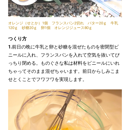
オレンジ（せとか）1個 フランスパン2切れ バター20ｇ 牛乳
120ｇ 砂糖20ｇ 卵1個 オレンジジュース80ｇ
つくり方
1.
前日の晩に牛乳と卵と砂糖を混ぜたものを密閉型ビ
ニールに入れ、フランスパンを入れて空気を抜いてぴ
っちり閉める。ものぐさな私は材料をビニールにいれ
ちゃってそのまま混ぜちゃいます。前日からしみこま
せとくことでフワフワを実現します。