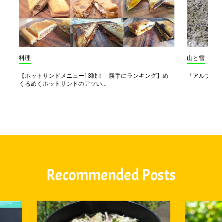
料理
山と雪
【ホットサンドメニュー13戦！ 勝手にランキング】め
「アルプス一
くるめくホットサンドのアツい...
Recommended Posts