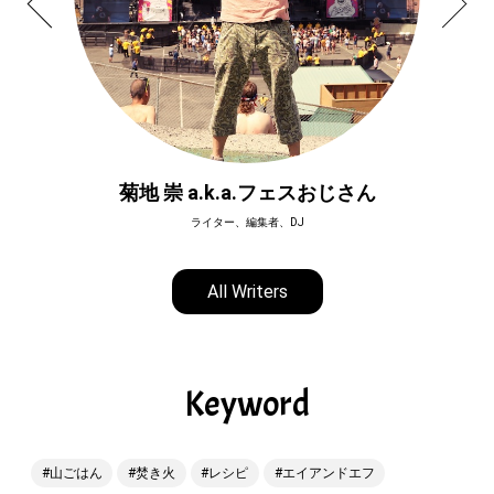
菊地 崇 a.k.a.フェスおじさん
ライター、編集者、DJ
All Writers
Keyword
山ごはん
焚き火
レシピ
エイアンドエフ