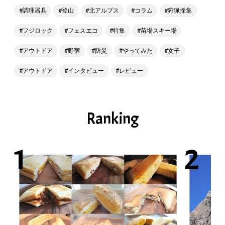
調理器具
登山
北アルプス
コラム
狩猟採集
フジロック
フェスエコ
特集
苗場スキー場
アウトドア
野宿
防災
やってみた
女子
アウトドア
インタビュー
レビュー
Ranking