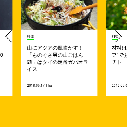
料理
料理
山にアジアの風吹かす！
材料は
0
「ものぐさ男の山ごはん
フ”で
㉗」はタイの定番ガパオラ
チト
イス
2018.05.17 Thu
2016.09.