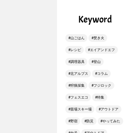
Keyword
山ごはん
焚き火
レシピ
エイアンドエフ
調理器具
登山
北アルプス
コラム
狩猟採集
フジロック
フェスエコ
特集
苗場スキー場
アウトドア
野宿
防災
やってみた