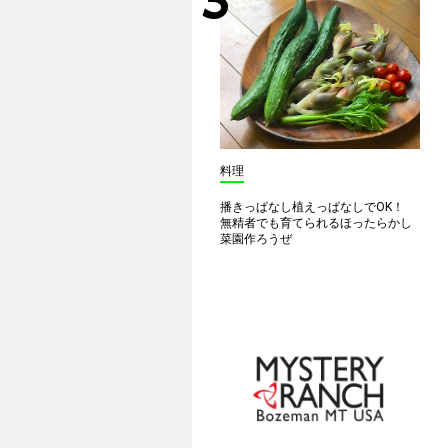
料理
播きっぱなし植えっぱなしでOK！
無精者でも育てられるほったらかし
菜園作ろうぜ