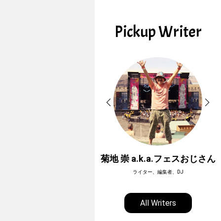
Pickup Writer
ホーボージュン
菊地 崇 a.k.a.フェスおじさん
全天候型アウトドアライター
ライター、編集者、DJ
All Writers