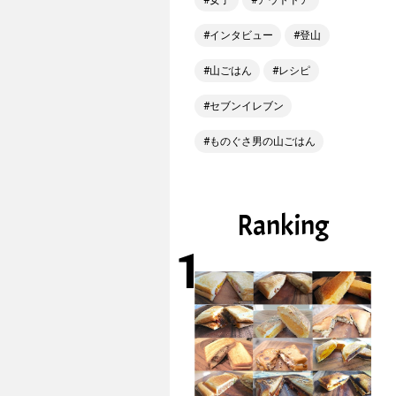
女子
アウトドア
インタビュー
登山
山ごはん
レシピ
セブンイレブン
ものぐさ男の山ごはん
Ranking