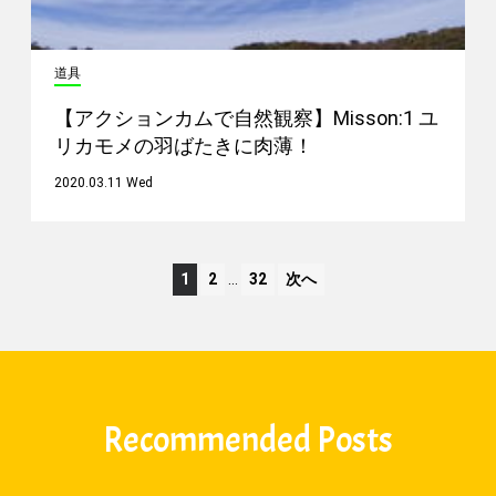
道具
【アクションカムで自然観察】Misson:1 ユ
リカモメの羽ばたきに肉薄！
2020.03.11 Wed
1
2
…
32
次へ
Recommended Posts