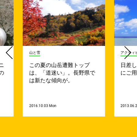
山と雪
アクティ
ニ
この夏の山岳遭難トップ
日差
の
は、「道迷い」。長野県で
にご
は新たな傾向が。
2016.10.03 Mon
2013.06.