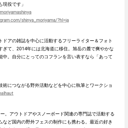
も現役です」
/moriyamashinya
agram.com/shinya_moriyama/?hl=ja
トドアの雑誌を中心に活動するフリーライター＆フォト
すぎて、2014年には北海道に移住。旭岳の麓で爽やかな
能中。自分にとってのコフランを言い表すなら「あって
技術につながる野外活動などを中心に執筆とワークショ
alhaut
ター。アウトドアやスノーボード関連の専門誌で活動する
ムなど国内の野外フェスの制作にも携わる。最近の好き