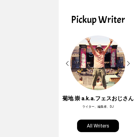
Pickup Writer
ホーボージュン
菊地 崇 a.k.a.フェスおじさん
全天候型アウトドアライター
ライター、編集者、DJ
All Writers