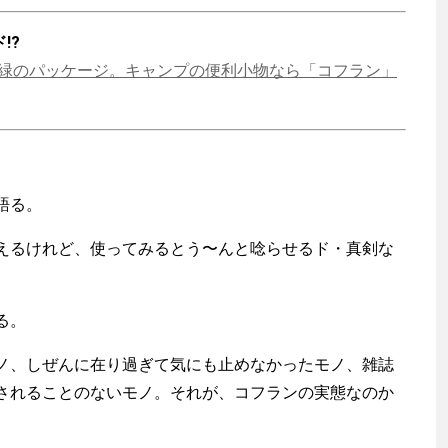
!?
S】黄色と緑のパッケージ。キャンプの便利小物なら「コフラン」
語る。
えるけれど、使ってみるとう〜んと唸らせるド・真剣な
渡辺信吾
る。
アウトドア系野良ライター
、しぜんに在り過ぎて気にも止めなかったモノ、雑誌
されることのないモノ。それが、コフランの実態なのか