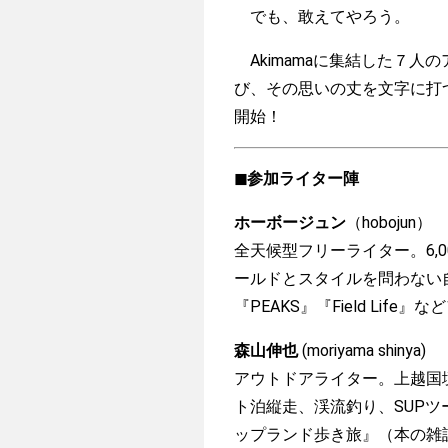
でも、敢えてやろう。
Akimamaに集結した７人
び、その思いの丈を文字に打
開始！
◼︎参加ライター陣
ホーボージュン
（hobojun）
全天候型フリーライター。6,
ールドとスタイルを問わない
『PEAKS』『Field Life
森山伸也
(moriyama shinya)
アウトドアライター。上越国
ト泊縦走、渓流釣り、SUPツー
ップランド歩き旅』（本の雑