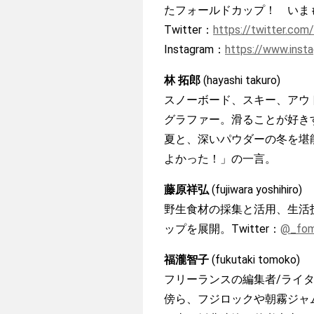
たフォールドカップ！ いま
Twitter：
https://twitter.com
Instagram：
https://www.inst
林 拓郎
(hayashi takuro)
スノーボード、スキー、アウ
グラファー。滑ることが好き
夏と、深いパウダーの冬を堪
よかった！」の一言。
藤原祥弘
(fujiwara yoshihiro)
野生食材の採集と活用、生活
ップを展開。Twitter：
@_fom
福瀧智子
(fukutaki tomoko)
フリーランスの編集者/ライ
傍ら、フジロックや朝霧ジャ