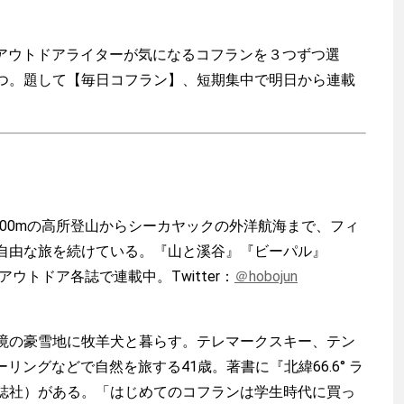
のアウトドアライターが気になるコフランを３つずつ選
つ。題して【毎日コフラン】、短期集中で明日から連載
000mの高所登山からシーカヤックの外洋航海まで、フィ
自由な旅を続けている。『山と溪谷』『ビーパル』
』などアウトドア各誌で連載中。Twitter：
＠hobojun
境の豪雪地に牧羊犬と暮らす。テレマークスキー、テン
リングなどで自然を旅する41歳。著書に『北緯66.6° ラ
誌社）がある。「はじめてのコフランは学生時代に買っ