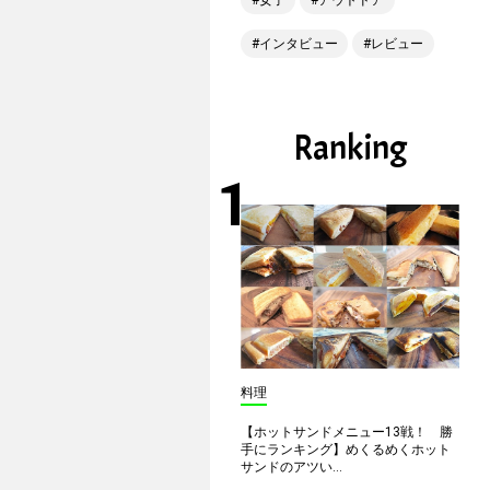
女子
アウトドア
インタビュー
レビュー
Ranking
料理
【ホットサンドメニュー13戦！ 勝
手にランキング】めくるめくホット
サンドのアツい...