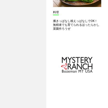
料理
播きっぱなし植えっぱなしでOK！
無精者でも育てられるほったらかし
菜園作ろうぜ