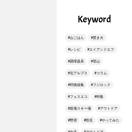
Keyword
山ごはん
焚き火
レシピ
エイアンドエフ
調理器具
登山
北アルプス
コラム
狩猟採集
フジロック
フェスエコ
特集
苗場スキー場
アウトドア
野宿
防災
やってみた