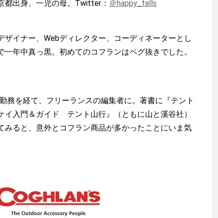
出身、一児の母。Twitter：
＠happy_falls
デザイナー、Webディレクター、コーディネーターとし
で一年中真っ黒。初めてのコフランはペグ抜きでした。
社勤務を経て、フリーランスの編集者に。著書に『テント
ケイ入門＆ガイド テント山行』（ともに山と溪谷社）
てみると、意外とコフラン商品が多かったことにいま気