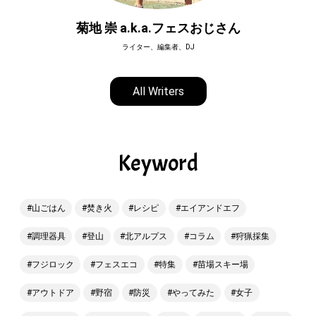
菊地 崇 a.k.a.フェスおじさん
ライター、編集者、DJ
All Writers
Keyword
山ごはん
焚き火
レシピ
エイアンドエフ
調理器具
登山
北アルプス
コラム
狩猟採集
フジロック
フェスエコ
特集
苗場スキー場
アウトドア
野宿
防災
やってみた
女子