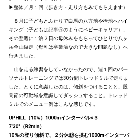
▶︎整体／月１回（歩き方・走り方もみてもらえます）
８月に子どもとふたりで白馬の八方池や栂池へハイ
キング（子どもは
記事⑤
のようにベビーキャリア）、
その翌週に１泊２日の母休みをもらってひとりで八ヶ
岳全山縦走（母乳は卒業済なので大きな問題なし）へ
行きました。
山を走る練習をしていなかったので、週１回のパー
ソナルトレーニングでは30分間トレッドミルで走りま
した。とくに意識したのは、傾斜をつけることと、股
関節の可動域を意識してダッシュすること。トレッド
ミルでのメニュー例はこんな感じです。
UPHILL（10%）1000mインターバル×３
7'30"（R2min）
10％の登り傾斜で、２分休憩を挟む1000mインターバ