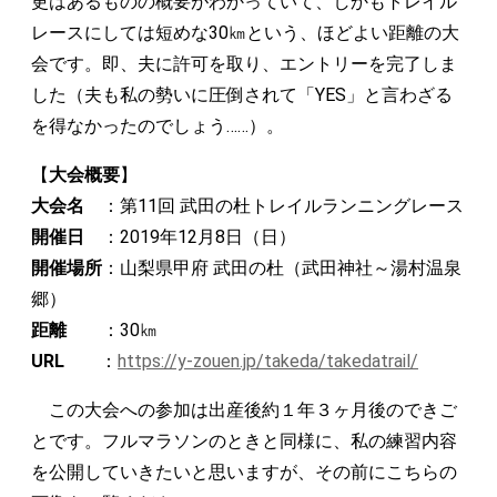
更はあるものの概要がわかっていて、しかもトレイル
レースにしては短めな30㎞という、ほどよい距離の大
会です。即、夫に許可を取り、エントリーを完了しま
した（夫も私の勢いに圧倒されて「YES」と言わざる
を得なかったのでしょう……）。
【
大会概要
】
大会名
：第11回 武田の杜トレイルランニングレース
開催日
：2019年12月8日（日）
開催場所
：山梨県甲府 武田の杜（武田神社～湯村温泉
郷）
距離
：30㎞
URL
：
https://y-zouen.jp/takeda/takedatrail/
この大会への参加は出産後約１年３ヶ月後のできご
とです。フルマラソンのときと同様に、私の練習内容
を公開していきたいと思いますが、その前にこちらの