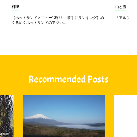
料理
山と雪
【ホットサンドメニュー13戦！ 勝手にランキング】め
「アルプス一
くるめくホットサンドのアツい...
Recommended Posts